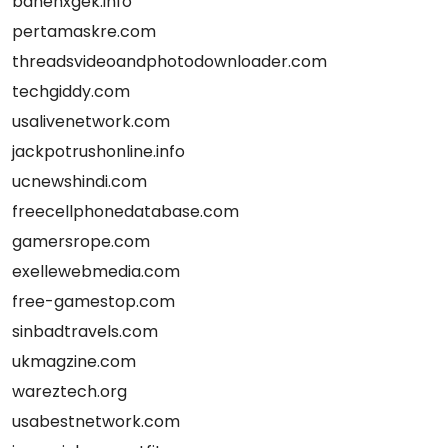
bahenxgek.info
pertamaskre.com
threadsvideoandphotodownloader.com
techgiddy.com
usalivenetwork.com
jackpotrushonline.info
ucnewshindi.com
freecellphonedatabase.com
gamersrope.com
exellewebmedia.com
free-gamestop.com
sinbadtravels.com
ukmagzine.com
wareztech.org
usabestnetwork.com