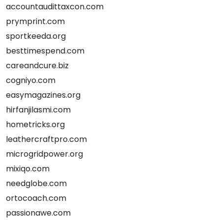
accountaudittaxcon.com
prymprint.com
sportkeeda.org
besttimespend.com
careandcure.biz
cogniyo.com
easymagazines.org
hirfanjilasmi.com
hometricks.org
leathercraftpro.com
microgridpower.org
mixiqo.com
needglobe.com
ortocoach.com
passionawe.com