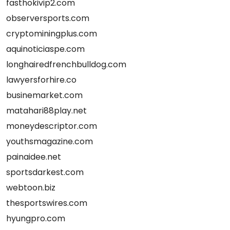
fasthokivip2.com
observersports.com
cryptominingplus.com
aquinoticiaspe.com
longhairedfrenchbulldog.com
lawyersforhire.co
businemarket.com
matahari88play.net
moneydescriptor.com
youthsmagazine.com
painaidee.net
sportsdarkest.com
webtoon.biz
thesportswires.com
hyungpro.com