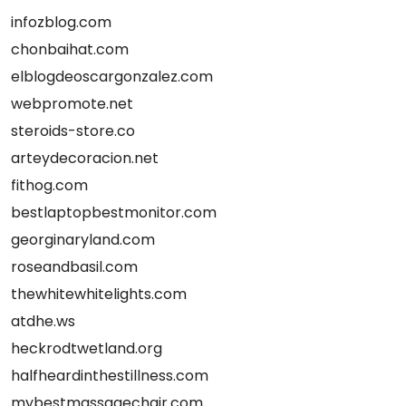
infozblog.com
chonbaihat.com
elblogdeoscargonzalez.com
webpromote.net
steroids-store.co
arteydecoracion.net
fithog.com
bestlaptopbestmonitor.com
georginaryland.com
roseandbasil.com
thewhitewhitelights.com
atdhe.ws
heckrodtwetland.org
halfheardinthestillness.com
mybestmassagechair.com