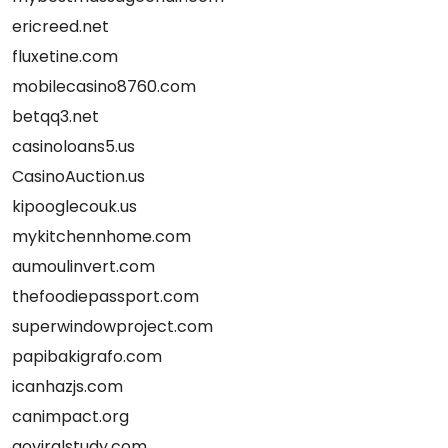
ericreed.net
fluxetine.com
mobilecasino8760.com
betqq3.net
casinoloans5.us
CasinoAuction.us
kipooglecouk.us
mykitchennhome.com
aumoulinvert.com
thefoodiepassport.com
superwindowproject.com
papibakigrafo.com
icanhazjs.com
canimpact.org
goviralstudy.com