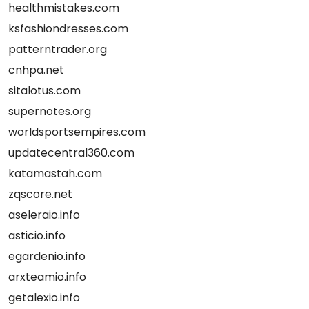
healthmistakes.com
ksfashiondresses.com
patterntrader.org
cnhpa.net
sitalotus.com
supernotes.org
worldsportsempires.com
updatecentral360.com
katamastah.com
zqscore.net
aseleraio.info
asticio.info
egardenio.info
arxteamio.info
getalexio.info