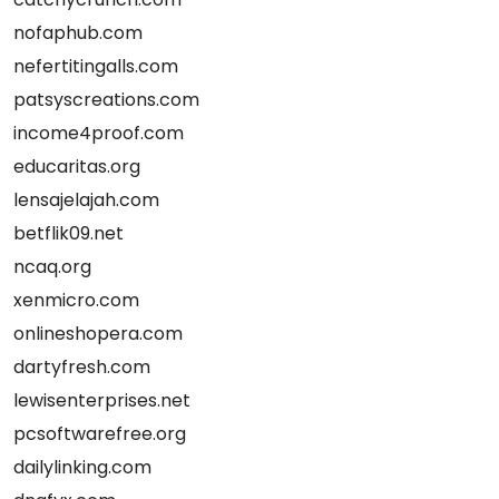
nofaphub.com
nefertitingalls.com
patsyscreations.com
income4proof.com
educaritas.org
lensajelajah.com
betflik09.net
ncaq.org
xenmicro.com
onlineshopera.com
dartyfresh.com
lewisenterprises.net
pcsoftwarefree.org
dailylinking.com