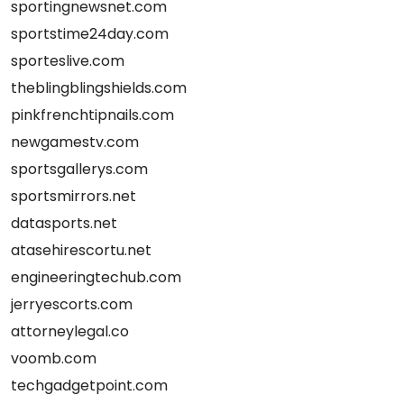
sportingnewsnet.com
sportstime24day.com
sporteslive.com
theblingblingshields.com
pinkfrenchtipnails.com
newgamestv.com
sportsgallerys.com
sportsmirrors.net
datasports.net
atasehirescortu.net
engineeringtechub.com
jerryescorts.com
attorneylegal.co
voomb.com
techgadgetpoint.com