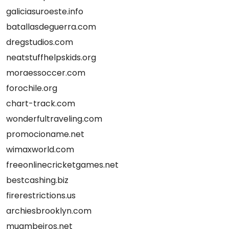
galiciasuroeste.info
batallasdeguerra.com
dregstudios.com
neatstuffhelpskids.org
moraessoccer.com
forochile.org
chart-track.com
wonderfultraveling.com
promocioname.net
wimaxworld.com
freeonlinecricketgames.net
bestcashing.biz
firerestrictions.us
archiesbrooklyn.com
muambeiros.net