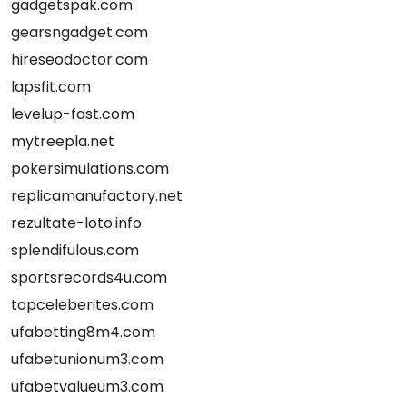
gadgetspak.com
gearsngadget.com
hireseodoctor.com
lapsfit.com
levelup-fast.com
mytreepla.net
pokersimulations.com
replicamanufactory.net
rezultate-loto.info
splendifulous.com
sportsrecords4u.com
topceleberites.com
ufabetting8m4.com
ufabetunionum3.com
ufabetvalueum3.com