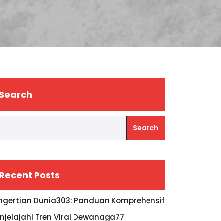
Search
Search
Recent Posts
ngertian Dunia303: Panduan Komprehensif
njelajahi Tren Viral Dewanaga77