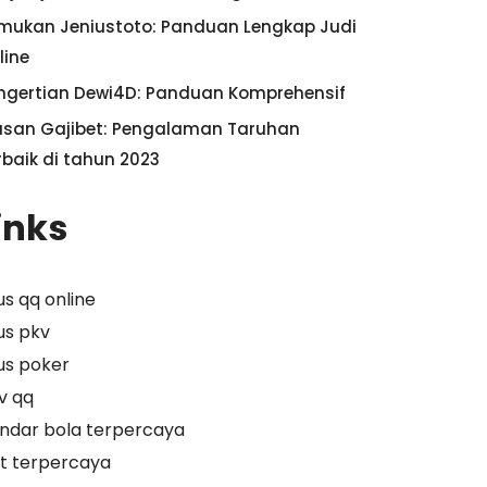
mukan Jeniustoto: Panduan Lengkap Judi
line
ngertian Dewi4D: Panduan Komprehensif
asan Gajibet: Pengalaman Taruhan
rbaik di tahun 2023
inks
us qq online
tus pkv
tus poker
v qq
ndar bola terpercaya
ot terpercaya