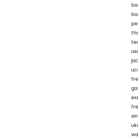
ba
ba
pe
th
te
us
ja
uc
fr
ga
ex
fr
si
uk
wa