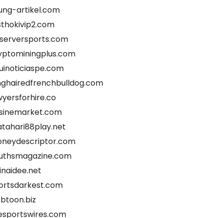
ung-artikel.com
sthokivip2.com
serversports.com
yptominingplus.com
uinoticiaspe.com
nghairedfrenchbulldog.com
wyersforhire.co
sinemarket.com
tahari88play.net
neydescriptor.com
uthsmagazine.com
inaidee.net
ortsdarkest.com
btoon.biz
esportswires.com