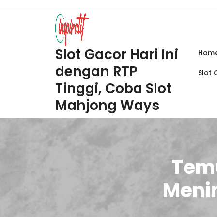
Skip
to
content
Slot Gacor Hari Ini
Hom
dengan RTP
Slot
Tinggi, Coba Slot
Mahjong Ways
Temu
Menin