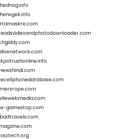
hednog.info
henxgek.info
rtamaskre.com
readsvideoandphotodownloader.com
chgiddy.com
alivenetwork.com
ckpotrushonline.info
newshindi.com
eecellphonedatabase.com
mersrope.com
ellewebmedia.com
ee-gamestop.com
nbadtravels.com
magzine.com
reztech.org