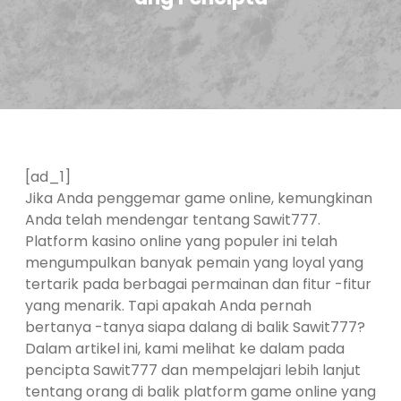
[ad_1]
Jika Anda penggemar game online, kemungkinan
Anda telah mendengar tentang Sawit777.
Platform kasino online yang populer ini telah
mengumpulkan banyak pemain yang loyal yang
tertarik pada berbagai permainan dan fitur -fitur
yang menarik. Tapi apakah Anda pernah
bertanya -tanya siapa dalang di balik Sawit777?
Dalam artikel ini, kami melihat ke dalam pada
pencipta Sawit777 dan mempelajari lebih lanjut
tentang orang di balik platform game online yang