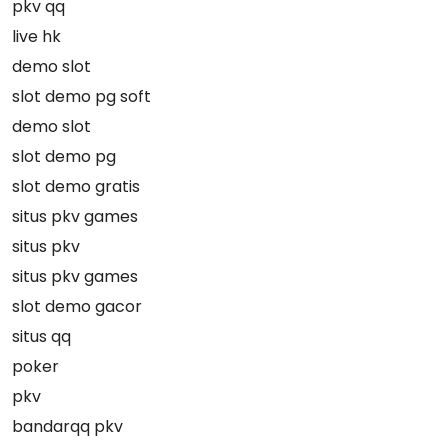
pkv qq
live hk
demo slot
slot demo pg soft
demo slot
slot demo pg
slot demo gratis
situs pkv games
situs pkv
situs pkv games
slot demo gacor
situs qq
poker
pkv
bandarqq pkv