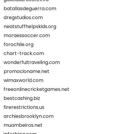
batallasdeguerra.com
dregstudios.com
neatstuffhelpskids.org
moraessoccer.com
forochile.org
chart-track.com
wonderfultraveling.com
promocioname.net
wimaxworld.com
freeonlinecricketgames.net
bestcashing.biz
firerestrictions.us
archiesbrooklyn.com
muambeiros.net