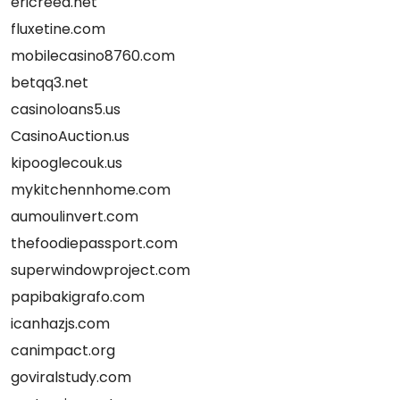
ericreed.net
fluxetine.com
mobilecasino8760.com
betqq3.net
casinoloans5.us
CasinoAuction.us
kipooglecouk.us
mykitchennhome.com
aumoulinvert.com
thefoodiepassport.com
superwindowproject.com
papibakigrafo.com
icanhazjs.com
canimpact.org
goviralstudy.com