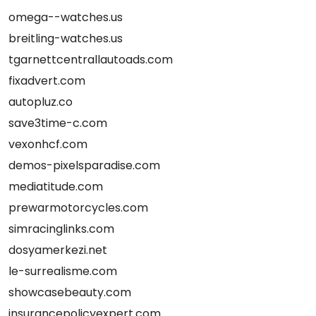
omega--watches.us
breitling-watches.us
tgarnettcentrallautoads.com
fixadvert.com
autopluz.co
save3time-c.com
vexonhcf.com
demos-pixelsparadise.com
mediatitude.com
prewarmotorcycles.com
simracinglinks.com
dosyamerkezi.net
le-surrealisme.com
showcasebeauty.com
insurancepolicyexpert.com