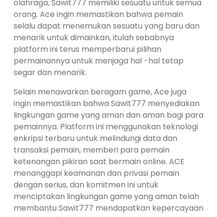
olahraga, Sawit777 memiliki sesuatu untuk semua
orang. Ace ingin memastikan bahwa pemain
selalu dapat menemukan sesuatu yang baru dan
menarik untuk dimainkan, itulah sebabnya
platform ini terus memperbarui pilihan
permainannya untuk menjaga hal -hal tetap
segar dan menarik.
Selain menawarkan beragam game, Ace juga
ingin memastikan bahwa Sawit777 menyediakan
lingkungan game yang aman dan aman bagi para
pemainnya. Platform ini menggunakan teknologi
enkripsi terbaru untuk melindungi data dan
transaksi pemain, memberi para pemain
ketenangan pikiran saat bermain online. ACE
menanggapi keamanan dan privasi pemain
dengan serius, dan komitmen ini untuk
menciptakan lingkungan game yang aman telah
membantu Sawit777 mendapatkan kepercayaan