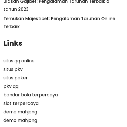
Ulasan Gajibet: Pengalaman Taruhan Terbaik di
tahun 2023
Temukan Majestibet: Pengalaman Taruhan Online
Terbaik
Links
situs qq online
situs pkv
situs poker
pkv qq
bandar bola terpercaya
slot terpercaya
demo mahjong
demo mahjong