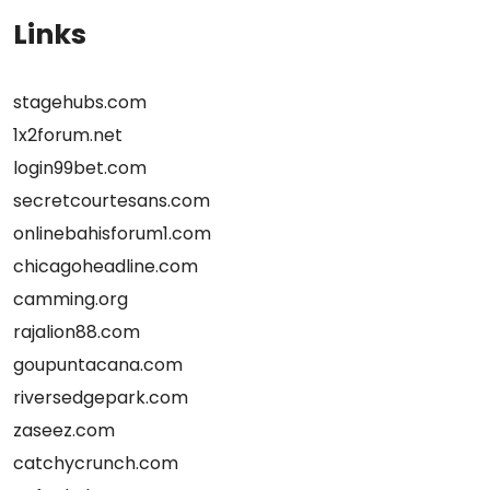
Links
stagehubs.com
1x2forum.net
login99bet.com
secretcourtesans.com
onlinebahisforum1.com
chicagoheadline.com
camming.org
rajalion88.com
goupuntacana.com
riversedgepark.com
zaseez.com
catchycrunch.com