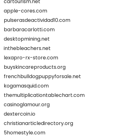
cartourism.net
apple-cores.com
pulserasdeactividad10.com
barbaracarlotti.com
desktopmining.net
inthebleachers.net
lexapro-rx-store.com
buyskincareproducts.org
frenchbulldogpuppyforsale.net
kogamasquid.com
themultiplicationtablechart.com
casinoglamour.org
dextercoin.io
christianarticledirectory.org
5homestyle.com