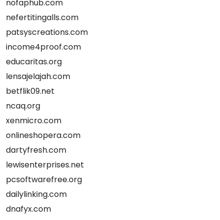
nofaphub.com
nefertitingalls.com
patsyscreations.com
income4proof.com
educaritas.org
lensajelajah.com
betflik09.net
ncaq.org
xenmicro.com
onlineshopera.com
dartyfresh.com
lewisenterprises.net
pcsoftwarefree.org
dailylinking.com
dnafyx.com