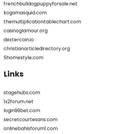
frenchbulldogpuppyforsale.net
kogamasquid.com
themultiplicationtablechart.com
casinoglamour.org
dextercoin.io
christianarticledirectory.org
5homestyle.com
Links
stagehubs.com
1x2forum.net
login99bet.com
secretcourtesans.com
onlinebahisforum1.com