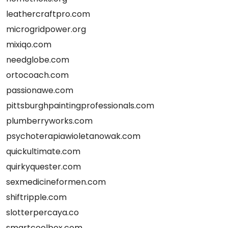
leathercraftpro.com
microgridpower.org
mixiqo.com
needglobe.com
ortocoach.com
passionawe.com
pittsburghpaintingprofessionals.com
plumberryworks.com
psychoterapiawioletanowak.com
quickultimate.com
quirkyquester.com
sexmedicineformen.com
shiftripple.com
slotterpercaya.co
smartcoolbox.com