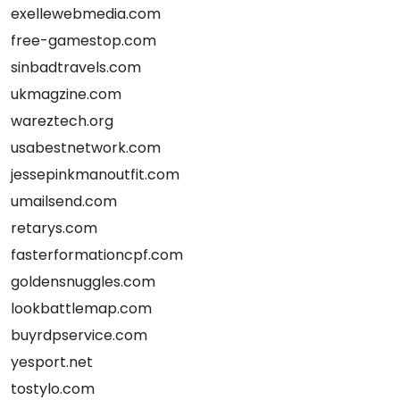
exellewebmedia.com
free-gamestop.com
sinbadtravels.com
ukmagzine.com
wareztech.org
usabestnetwork.com
jessepinkmanoutfit.com
umailsend.com
retarys.com
fasterformationcpf.com
goldensnuggles.com
lookbattlemap.com
buyrdpservice.com
yesport.net
tostylo.com