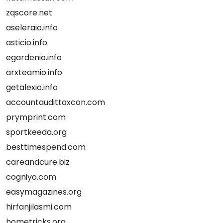
zqscore.net
aseleraio.info
asticio.info
egardenio.info
arxteamio.info
getalexio.info
accountaudittaxcon.com
prymprint.com
sportkeeda.org
besttimespend.com
careandcure.biz
cogniyo.com
easymagazines.org
hirfanjilasmi.com
hometricks.org