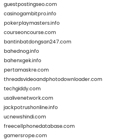
guestpostingseo.com
casinogambitpro.info
pokerplaymasters.info
courseoncourse.com
bantinbatdongsan247.com
bahednog.info
bahenxgek.info
pertamaskre.com
threadsvideoandphotodownloader.com
techgiddy.com
usalivenetwork.com
jackpotrushonline.info
ucnewshindi.com
freecellphonedatabase.com
gamersrope.com