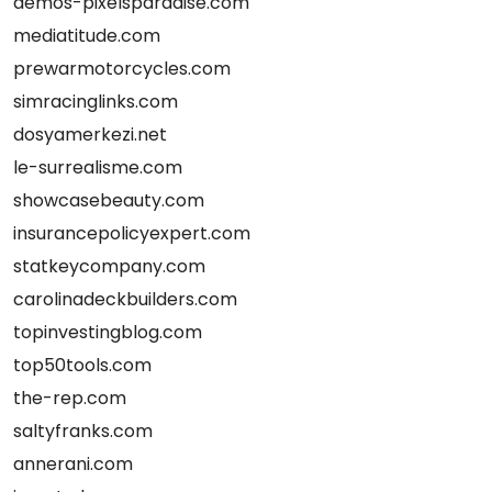
demos-pixelsparadise.com
mediatitude.com
prewarmotorcycles.com
simracinglinks.com
dosyamerkezi.net
le-surrealisme.com
showcasebeauty.com
insurancepolicyexpert.com
statkeycompany.com
carolinadeckbuilders.com
topinvestingblog.com
top50tools.com
the-rep.com
saltyfranks.com
annerani.com