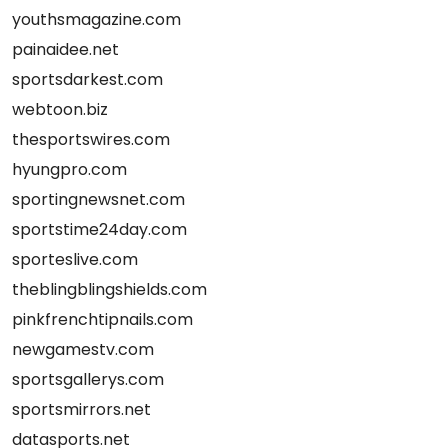
youthsmagazine.com
painaidee.net
sportsdarkest.com
webtoon.biz
thesportswires.com
hyungpro.com
sportingnewsnet.com
sportstime24day.com
sporteslive.com
theblingblingshields.com
pinkfrenchtipnails.com
newgamestv.com
sportsgallerys.com
sportsmirrors.net
datasports.net