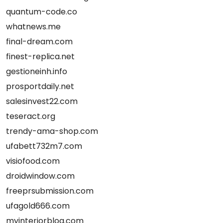
quantum-code.co
whatnews.me
final-dream.com
finest-replica.net
gestioneinh.info
prosportdaily.net
salesinvest22.com
teseract.org
trendy-ama-shop.com
ufabett732m7.com
visiofood.com
droidwindow.com
freeprsubmission.com
ufagold666.com
myinteriorblog.com