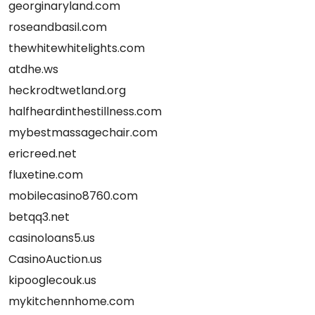
georginaryland.com
roseandbasil.com
thewhitewhitelights.com
atdhe.ws
heckrodtwetland.org
halfheardinthestillness.com
mybestmassagechair.com
ericreed.net
fluxetine.com
mobilecasino8760.com
betqq3.net
casinoloans5.us
CasinoAuction.us
kipooglecouk.us
mykitchennhome.com