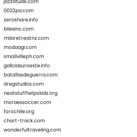
jazzatude.com
0022pa.com
zeroshare.info
bilesinc.com
milaretreatnz.com
modaagi.com
smallvilleph.com
galiciasuroeste.info
batallasdeguerra.com
dregstudios.com
neatstuffhelpskids.org
moraessoccer.com
forochile.org
chart-track.com
wonderfultraveling.com