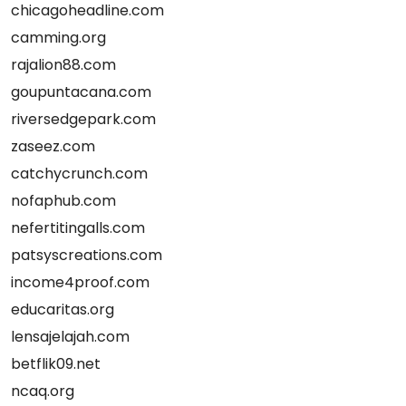
chicagoheadline.com
camming.org
rajalion88.com
goupuntacana.com
riversedgepark.com
zaseez.com
catchycrunch.com
nofaphub.com
nefertitingalls.com
patsyscreations.com
income4proof.com
educaritas.org
lensajelajah.com
betflik09.net
ncaq.org