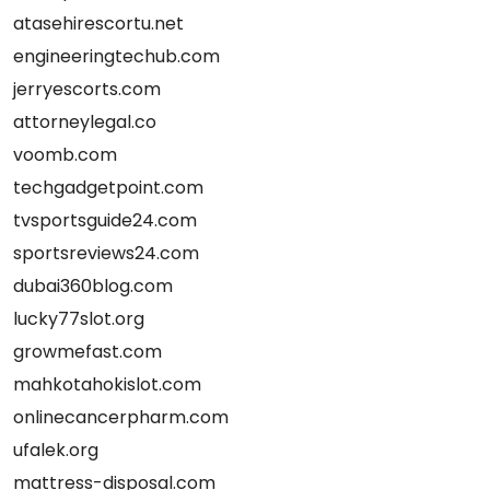
atasehirescortu.net
engineeringtechub.com
jerryescorts.com
attorneylegal.co
voomb.com
techgadgetpoint.com
tvsportsguide24.com
sportsreviews24.com
dubai360blog.com
lucky77slot.org
growmefast.com
mahkotahokislot.com
onlinecancerpharm.com
ufalek.org
mattress-disposal.com