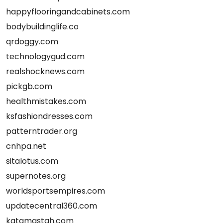
happyflooringandcabinets.com
bodybuildinglife.co
qrdoggy.com
technologygud.com
realshocknews.com
pickgb.com
healthmistakes.com
ksfashiondresses.com
patterntrader.org
cnhpa.net
sitalotus.com
supernotes.org
worldsportsempires.com
updatecentral360.com
katamastah.com