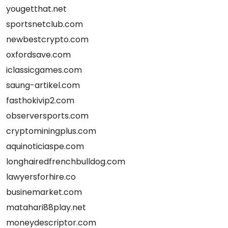
yougetthat.net
sportsnetclub.com
newbestcrypto.com
oxfordsave.com
iclassicgames.com
saung-artikel.com
fasthokivip2.com
observersports.com
cryptominingplus.com
aquinoticiaspe.com
longhairedfrenchbulldog.com
lawyersforhire.co
businemarket.com
matahari88play.net
moneydescriptor.com