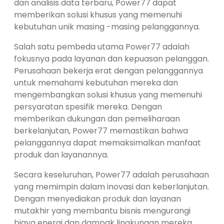
dan analisis data terbaru, Power77 dapat
memberikan solusi khusus yang memenuhi
kebutuhan unik masing -masing pelanggannya.
Salah satu pembeda utama Power77 adalah
fokusnya pada layanan dan kepuasan pelanggan.
Perusahaan bekerja erat dengan pelanggannya
untuk memahami kebutuhan mereka dan
mengembangkan solusi khusus yang memenuhi
persyaratan spesifik mereka. Dengan
memberikan dukungan dan pemeliharaan
berkelanjutan, Power77 memastikan bahwa
pelanggannya dapat memaksimalkan manfaat
produk dan layanannya.
Secara keseluruhan, Power77 adalah perusahaan
yang memimpin dalam inovasi dan keberlanjutan.
Dengan menyediakan produk dan layanan
mutakhir yang membantu bisnis mengurangi
biaya energi dan dampak lingkungan mereka,