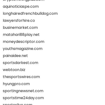
aquinoticiaspe.com
longhairedfrenchbulldog.com
lawyersforhire.co
businemarket.com
matahari88play.net
moneydescriptor.com
youthsmagazine.com
painaidee.net
sportsdarkest.com
webtoon.biz
thesportswires.com
hyungpro.com
sportingnewsnet.com
sportstime24day.com
sporteslive.com