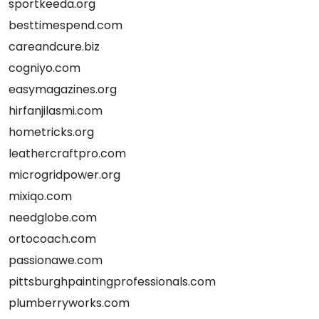
sportkeeda.org
besttimespend.com
careandcure.biz
cogniyo.com
easymagazines.org
hirfanjilasmi.com
hometricks.org
leathercraftpro.com
microgridpower.org
mixiqo.com
needglobe.com
ortocoach.com
passionawe.com
pittsburghpaintingprofessionals.com
plumberryworks.com