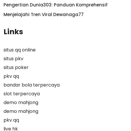
Pengertian Dunia303: Panduan Komprehensif
Menjelajahi Tren Viral Dewanaga77
Links
situs qq online
situs pkv
situs poker
pkv qq
bandar bola terpercaya
slot terpercaya
demo mahjong
demo mahjong
pkv qq
live hk