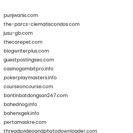
punjwanis.com
the-parcs-clematiscondos.com
jusu-gb.com
thecarepet.com
blogwriterplus.com
guestpostingseo.com
casinogambitpro.info
pokerplaymasters.info
courseoncourse.com
bantinbatdongsan247.com
bahednog.info
bahenxgek.info
pertamaskre.com
threadsvideoandphotodownloader.com