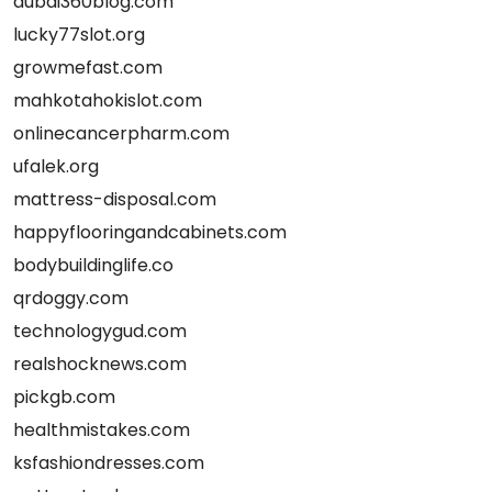
dubai360blog.com
lucky77slot.org
growmefast.com
mahkotahokislot.com
onlinecancerpharm.com
ufalek.org
mattress-disposal.com
happyflooringandcabinets.com
bodybuildinglife.co
qrdoggy.com
technologygud.com
realshocknews.com
pickgb.com
healthmistakes.com
ksfashiondresses.com