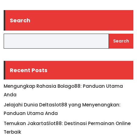
Search
Search
Recent Posts
Mengungkap Rahasia Bolago88: Panduan Utama
Anda
Jelajahi Dunia Deltaslot88 yang Menyenangkan:
Panduan Utama Anda
Temukan JakartaSlot88: Destinasi Permainan Online
Terbaik