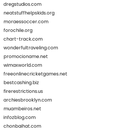
dregstudios.com
neatstuffhelpskids.org
moraessoccer.com
forochile.org
chart-track.com
wonderfultraveling.com
promocioname.net
wimaxworld.com
freeonlinecricketgames.net
bestcashing.biz
firerestrictions.us
archiesbrooklyn.com
muambeiros.net
infozblog.com
chonbaihat.com