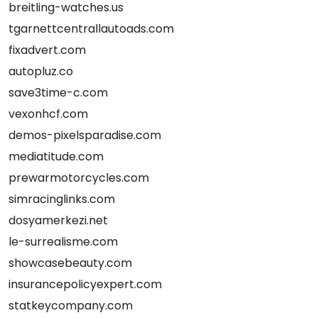
breitling-watches.us
tgarnettcentrallautoads.com
fixadvert.com
autopluz.co
save3time-c.com
vexonhcf.com
demos-pixelsparadise.com
mediatitude.com
prewarmotorcycles.com
simracinglinks.com
dosyamerkezi.net
le-surrealisme.com
showcasebeauty.com
insurancepolicyexpert.com
statkeycompany.com