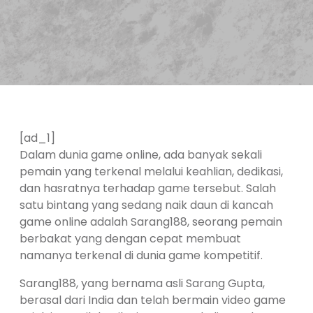
[ad_1]
Dalam dunia game online, ada banyak sekali
pemain yang terkenal melalui keahlian, dedikasi,
dan hasratnya terhadap game tersebut. Salah
satu bintang yang sedang naik daun di kancah
game online adalah Sarang188, seorang pemain
berbakat yang dengan cepat membuat
namanya terkenal di dunia game kompetitif.
Sarang188, yang bernama asli Sarang Gupta,
berasal dari India dan telah bermain video game