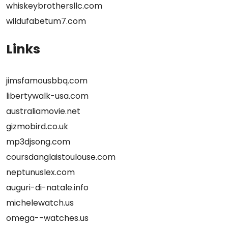
whiskeybrothersllc.com
wildufabetum7.com
Links
jimsfamousbbq.com
libertywalk-usa.com
australiamovie.net
gizmobird.co.uk
mp3djsong.com
coursdanglaistoulouse.com
neptunuslex.com
auguri-di-natale.info
michelewatch.us
omega--watches.us