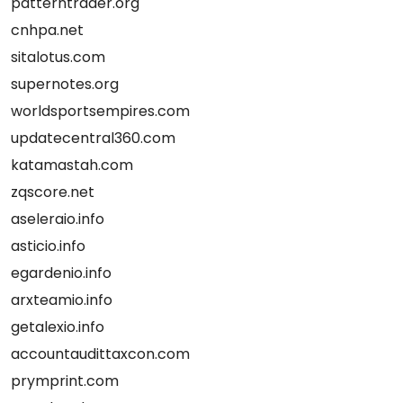
patterntrader.org
cnhpa.net
sitalotus.com
supernotes.org
worldsportsempires.com
updatecentral360.com
katamastah.com
zqscore.net
aseleraio.info
asticio.info
egardenio.info
arxteamio.info
getalexio.info
accountaudittaxcon.com
prymprint.com