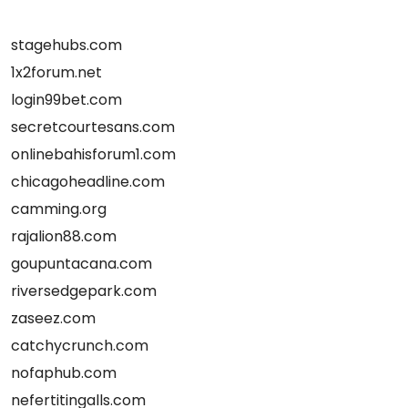
stagehubs.com
1x2forum.net
login99bet.com
secretcourtesans.com
onlinebahisforum1.com
chicagoheadline.com
camming.org
rajalion88.com
goupuntacana.com
riversedgepark.com
zaseez.com
catchycrunch.com
nofaphub.com
nefertitingalls.com