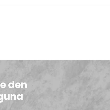
ne den
guna