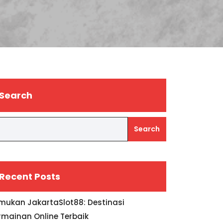
Search
Search
Recent Posts
mukan JakartaSlot88: Destinasi
rmainan Online Terbaik