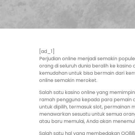
[ad_1]
Perjudian online menjadi semakin popul
orang di seluruh dunia beralih ke kasin
kemudahan untuk bisa bermain dari keny
online semakin meroket.
Salah satu kasino online yang memimpi
ramah pengguna kepada para pemain 
untuk dipilih, termasuk slot, permainan
menawarkan sesuatu untuk semua orang
atau baru memulai, Anda akan menemuk
Salah satu hal yang membedakan QQ8821 