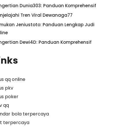
ngertian Dunia303: Panduan Komprehensif
njelajahi Tren Viral Dewanaga77
mukan Jeniustoto: Panduan Lengkap Judi
line
ngertian Dewi4D: Panduan Komprehensif
inks
us qq online
tus pkv
tus poker
v qq
ndar bola terpercaya
ot terpercaya