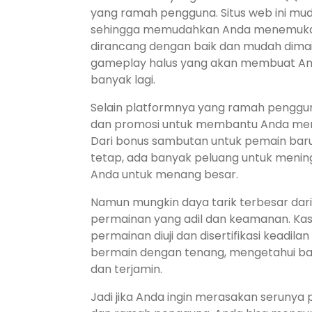
yang ramah pengguna. Situs web ini muda
sehingga memudahkan Anda menemukan 
dirancang dengan baik dan mudah dimain
gameplay halus yang akan membuat And
banyak lagi.
Selain platformnya yang ramah penggu
dan promosi untuk membantu Anda mem
Dari bonus sambutan untuk pemain baru
tetap, ada banyak peluang untuk meni
Anda untuk menang besar.
Namun mungkin daya tarik terbesar da
permainan yang adil dan keamanan. Kasi
permainan diuji dan disertifikasi keadila
bermain dengan tenang, mengetahui ba
dan terjamin.
Jadi jika Anda ingin merasakan serunya