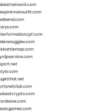
abestnetwork.com
ssepinkmanoutfit.com
ailsend.com
tarys.com
sterformationcpf.com
ldensnuggles.com
okbattlemap.com
yrdpservice.com
sport.net
stylo.com
ugetthat.net
ortsnetclub.com
wbestcrypto.com
fordsave.com
lassicgames.com