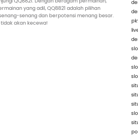
njungi QQ8821. Dengan beragam permainan,
de
mainan yang adil, QQ8821 adalah pilihan
de
rsenang-senang dan berpotensi menang besar.
pk
a tidak akan kecewa!
liv
de
sl
de
sl
sl
si
si
si
sl
si
po