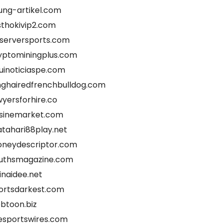
ung-artikel.com
sthokivip2.com
serversports.com
yptominingplus.com
uinoticiaspe.com
nghairedfrenchbulldog.com
wyersforhire.co
sinemarket.com
tahari88play.net
neydescriptor.com
uthsmagazine.com
inaidee.net
ortsdarkest.com
btoon.biz
esportswires.com