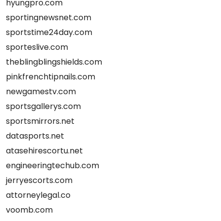
hyungpro.com
sportingnewsnet.com
sportstime24day.com
sporteslive.com
theblingblingshields.com
pinkfrenchtipnails.com
newgamestv.com
sportsgallerys.com
sportsmirrors.net
datasports.net
atasehirescortu.net
engineeringtechub.com
jerryescorts.com
attorneylegal.co
voomb.com