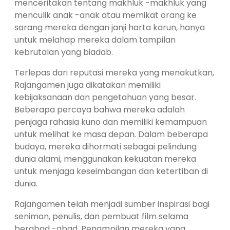
menceritakan tentang makhluk -makhluk yang
menculik anak -anak atau memikat orang ke
sarang mereka dengan janji harta karun, hanya
untuk melahap mereka dalam tampilan
kebrutalan yang biadab.
Terlepas dari reputasi mereka yang menakutkan,
Rajangamen juga dikatakan memiliki
kebijaksanaan dan pengetahuan yang besar.
Beberapa percaya bahwa mereka adalah
penjaga rahasia kuno dan memiliki kemampuan
untuk melihat ke masa depan. Dalam beberapa
budaya, mereka dihormati sebagai pelindung
dunia alami, menggunakan kekuatan mereka
untuk menjaga keseimbangan dan ketertiban di
dunia.
Rajangamen telah menjadi sumber inspirasi bagi
seniman, penulis, dan pembuat film selama
berabad -abad. Penampilan mereka yang