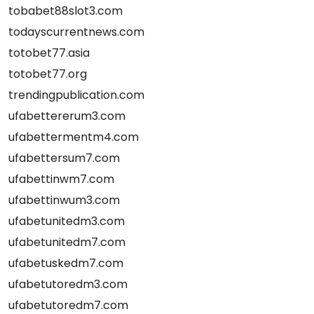
tobabet88slot3.com
todayscurrentnews.com
totobet77.asia
totobet77.org
trendingpublication.com
ufabettererum3.com
ufabettermentm4.com
ufabettersum7.com
ufabettinwm7.com
ufabettinwum3.com
ufabetunitedm3.com
ufabetunitedm7.com
ufabetuskedm7.com
ufabetutoredm3.com
ufabetutoredm7.com