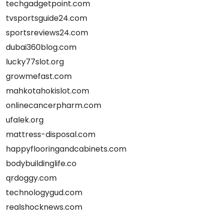
techgadgetpoint.com
tvsportsguide24.com
sportsreviews24.com
dubai360blog.com
lucky77slot.org
growmefast.com
mahkotahokislot.com
onlinecancerpharm.com
ufalek.org
mattress-disposal.com
happyflooringandcabinets.com
bodybuildinglife.co
qrdoggy.com
technologygud.com
realshocknews.com