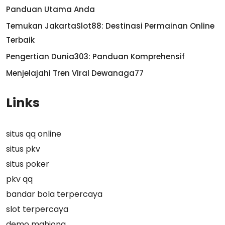
Panduan Utama Anda
Temukan JakartaSlot88: Destinasi Permainan Online
Terbaik
Pengertian Dunia303: Panduan Komprehensif
Menjelajahi Tren Viral Dewanaga77
Links
situs qq online
situs pkv
situs poker
pkv qq
bandar bola terpercaya
slot terpercaya
demo mahjong