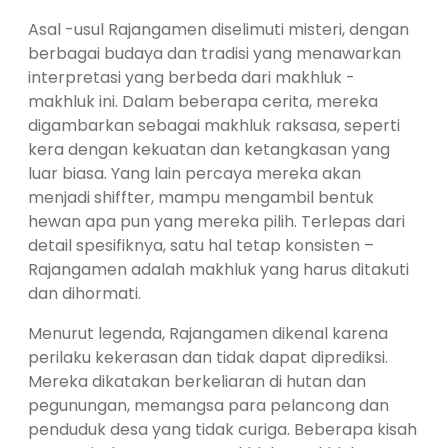
Asal -usul Rajangamen diselimuti misteri, dengan
berbagai budaya dan tradisi yang menawarkan
interpretasi yang berbeda dari makhluk -
makhluk ini. Dalam beberapa cerita, mereka
digambarkan sebagai makhluk raksasa, seperti
kera dengan kekuatan dan ketangkasan yang
luar biasa. Yang lain percaya mereka akan
menjadi shiffter, mampu mengambil bentuk
hewan apa pun yang mereka pilih. Terlepas dari
detail spesifiknya, satu hal tetap konsisten –
Rajangamen adalah makhluk yang harus ditakuti
dan dihormati.
Menurut legenda, Rajangamen dikenal karena
perilaku kekerasan dan tidak dapat diprediksi.
Mereka dikatakan berkeliaran di hutan dan
pegunungan, memangsa para pelancong dan
penduduk desa yang tidak curiga. Beberapa kisah