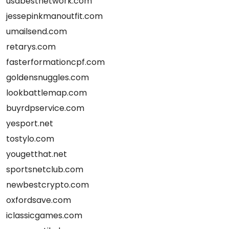
usabestnetwork.com
jessepinkmanoutfit.com
umailsend.com
retarys.com
fasterformationcpf.com
goldensnuggles.com
lookbattlemap.com
buyrdpservice.com
yesport.net
tostylo.com
yougetthat.net
sportsnetclub.com
newbestcrypto.com
oxfordsave.com
iclassicgames.com