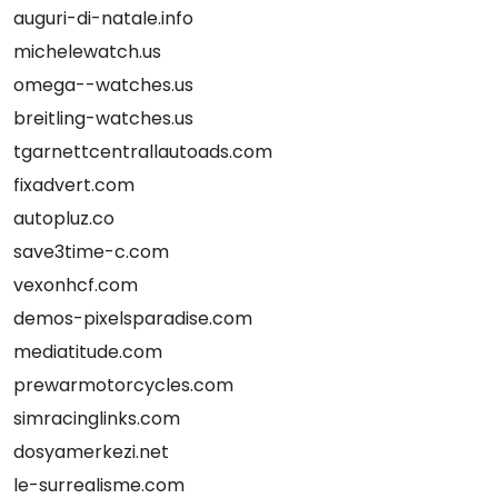
auguri-di-natale.info
michelewatch.us
omega--watches.us
breitling-watches.us
tgarnettcentrallautoads.com
fixadvert.com
autopluz.co
save3time-c.com
vexonhcf.com
demos-pixelsparadise.com
mediatitude.com
prewarmotorcycles.com
simracinglinks.com
dosyamerkezi.net
le-surrealisme.com