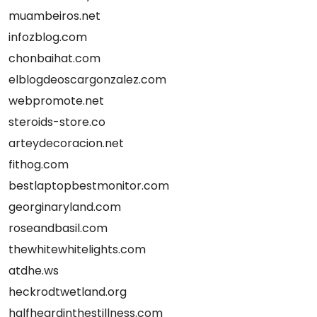
muambeiros.net
infozblog.com
chonbaihat.com
elblogdeoscargonzalez.com
webpromote.net
steroids-store.co
arteydecoracion.net
fithog.com
bestlaptopbestmonitor.com
georginaryland.com
roseandbasil.com
thewhitewhitelights.com
atdhe.ws
heckrodtwetland.org
halfheardinthestillness.com