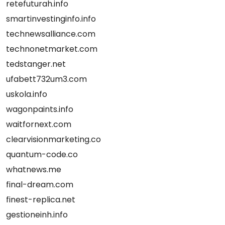
retefuturah.info
smartinvestinginfo.info
technewsalliance.com
technonetmarket.com
tedstanger.net
ufabett732um3.com
uskola.info
wagonpaints.info
waitfornext.com
clearvisionmarketing.co
quantum-code.co
whatnews.me
final-dream.com
finest-replica.net
gestioneinh.info