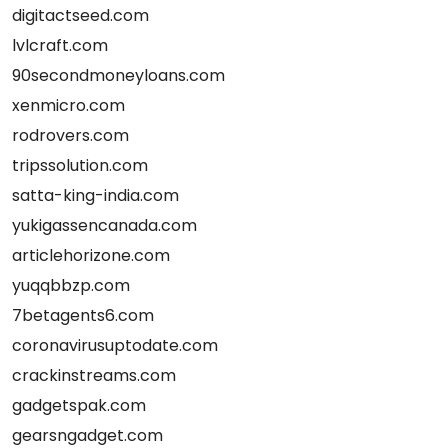
digitactseed.com
lvlcraft.com
90secondmoneyloans.com
xenmicro.com
rodrovers.com
tripssolution.com
satta-king-india.com
yukigassencanada.com
articlehorizone.com
yuqqbbzp.com
7betagents6.com
coronavirusuptodate.com
crackinstreams.com
gadgetspak.com
gearsngadget.com