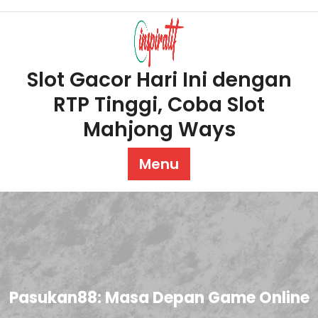
Skip
to
content
Slot Gacor Hari Ini dengan
RTP Tinggi, Coba Slot
Mahjong Ways
Menu
Pasukan88: Masa Depan Game Online