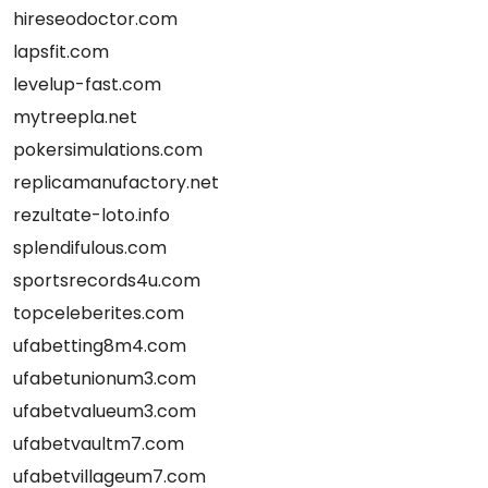
hireseodoctor.com
lapsfit.com
levelup-fast.com
mytreepla.net
pokersimulations.com
replicamanufactory.net
rezultate-loto.info
splendifulous.com
sportsrecords4u.com
topceleberites.com
ufabetting8m4.com
ufabetunionum3.com
ufabetvalueum3.com
ufabetvaultm7.com
ufabetvillageum7.com