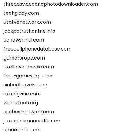
threadsvideoandphotodownloader.com
techgiddy.com
usalivenetwork.com
jackpotrushonline.info
ucnewshindi.com
freecellphonedatabase.com
gamersrope.com
exellewebmedia.com
free-gamestop.com
sinbadtravels.com
ukmagzine.com
wareztech.org
usabestnetwork.com
jessepinkmanoutfit.com
umailsend.com