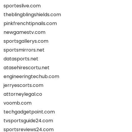
sporteslive.com
theblingblingshields.com
pinkfrenchtipnails.com
newgamestv.com
sportsgallerys.com
sportsmirrors.net
datasports.net
atasehirescortu.net
engineeringtechub.com
jerryescorts.com
attorneylegal.co
voomb.com
techgadgetpoint.com
tvsportsguide24.com
sportsreviews24.com