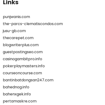
Links
punjwanis.com
the-parcs-clematiscondos.com
jusu-gb.com
thecarepet.com
blogwriterplus.com
guestpostingseo.com
casinogambitpro.info
pokerplaymasters.info
courseoncourse.com
bantinbatdongsan247.com
bahednog.info
bahenxgek.info
pertamaskre.com