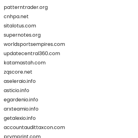
patterntrader.org
cnhpa.net
sitalotus.com
supernotes.org
worldsportsempires.com
updatecentral360.com
katamastah.com
zqscore.net
aseleraio.info
asticio.info
egardenio.info
arxteamio.info
getalexio.info
accountaudittaxcon.com
prymprint.com