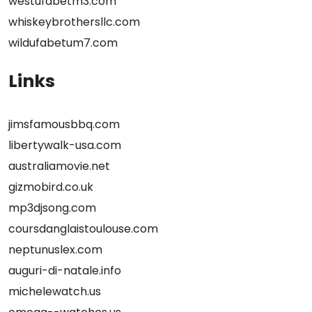
westufabetm3.com
whiskeybrothersllc.com
wildufabetum7.com
Links
jimsfamousbbq.com
libertywalk-usa.com
australiamovie.net
gizmobird.co.uk
mp3djsong.com
coursdanglaistoulouse.com
neptunuslex.com
auguri-di-natale.info
michelewatch.us