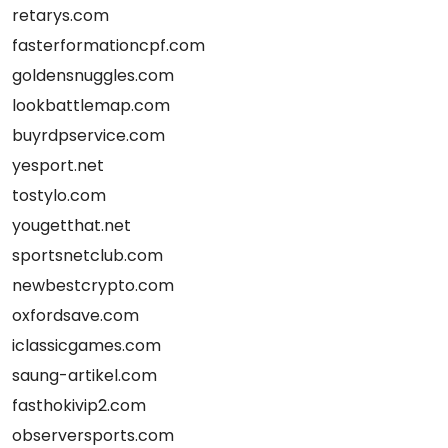
retarys.com
fasterformationcpf.com
goldensnuggles.com
lookbattlemap.com
buyrdpservice.com
yesport.net
tostylo.com
yougetthat.net
sportsnetclub.com
newbestcrypto.com
oxfordsave.com
iclassicgames.com
saung-artikel.com
fasthokivip2.com
observersports.com