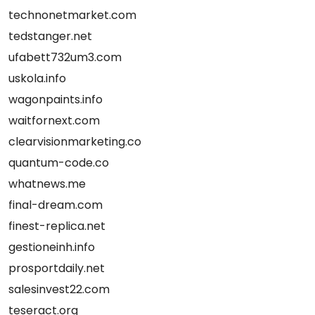
technonetmarket.com
tedstanger.net
ufabett732um3.com
uskola.info
wagonpaints.info
waitfornext.com
clearvisionmarketing.co
quantum-code.co
whatnews.me
final-dream.com
finest-replica.net
gestioneinh.info
prosportdaily.net
salesinvest22.com
teseract.org