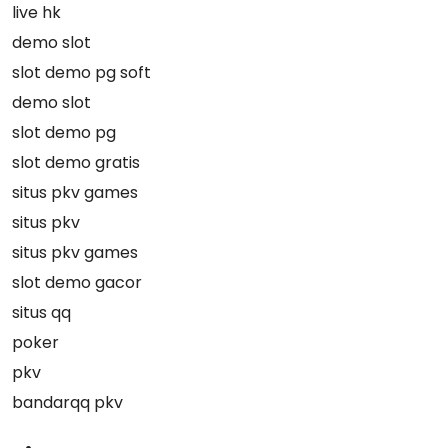
live hk
demo slot
slot demo pg soft
demo slot
slot demo pg
slot demo gratis
situs pkv games
situs pkv
situs pkv games
slot demo gacor
situs qq
poker
pkv
bandarqq pkv