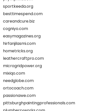
sportkeeda.org
besttimespend.com
careandcure.biz
cogniyo.com
easymagazines.org
hirfanjilasmi.com
hometricks.org
leathercraftpro.com
microgridpower.org
mixiqo.com
needglobe.com
ortocoach.com
passionawe.com
pittsburghpaintingprofessionals.com
plumberryworks.com