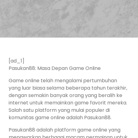
[ad_1]
Pasukan88: Masa Depan Game Online
Game online telah mengalami pertumbuhan
yang luar biasa selama beberapa tahun terakhir,
dengan semakin banyak orang yang beralih ke
internet untuk memainkan game favorit mereka.
Salah satu platform yang mulai populer di
komunitas game online adalah Pasukan88.
Pasukan88 adalah platform game online yang
menawarkan berbagai macam permainan untuk