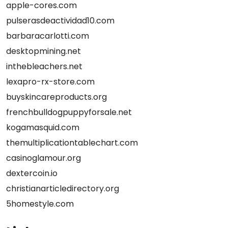
apple-cores.com
pulserasdeactividad10.com
barbaracarlotti.com
desktopmining.net
inthebleachers.net
lexapro-rx-store.com
buyskincareproducts.org
frenchbulldogpuppyforsale.net
kogamasquid.com
themultiplicationtablechart.com
casinoglamour.org
dextercoin.io
christianarticledirectory.org
5homestyle.com