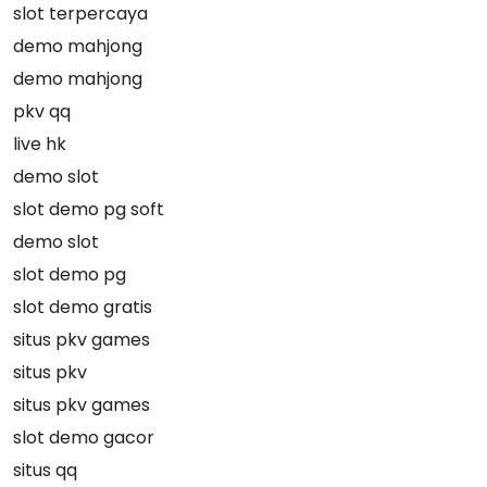
slot terpercaya
demo mahjong
demo mahjong
pkv qq
live hk
demo slot
slot demo pg soft
demo slot
slot demo pg
slot demo gratis
situs pkv games
situs pkv
situs pkv games
slot demo gacor
situs qq