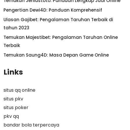
Temukan Jeniustoto: Panduan Lengkap Judi Online
Pengertian Dewi4D: Panduan Komprehensif
Ulasan Gajibet: Pengalaman Taruhan Terbaik di
tahun 2023
Temukan Majestibet: Pengalaman Taruhan Online
Terbaik
Temukan Saung4D: Masa Depan Game Online
Links
situs qq online
situs pkv
situs poker
pkv qq
bandar bola terpercaya