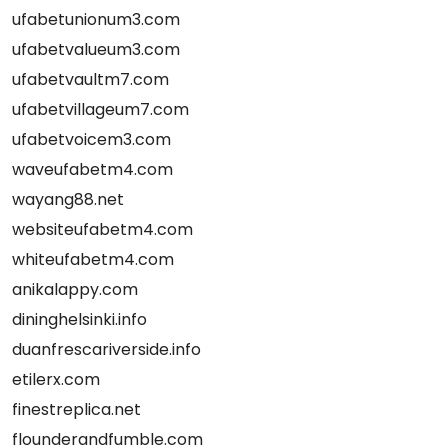
ufabetunionum3.com
ufabetvalueum3.com
ufabetvaultm7.com
ufabetvillageum7.com
ufabetvoicem3.com
waveufabetm4.com
wayang88.net
websiteufabetm4.com
whiteufabetm4.com
anikalappy.com
dininghelsinki.info
duanfrescariverside.info
etilerx.com
finestreplica.net
flounderandfumble.com