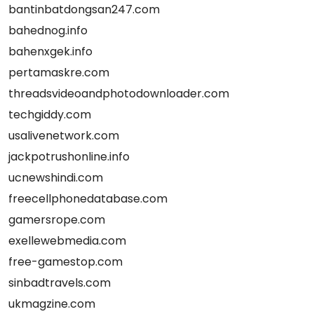
bantinbatdongsan247.com
bahednog.info
bahenxgek.info
pertamaskre.com
threadsvideoandphotodownloader.com
techgiddy.com
usalivenetwork.com
jackpotrushonline.info
ucnewshindi.com
freecellphonedatabase.com
gamersrope.com
exellewebmedia.com
free-gamestop.com
sinbadtravels.com
ukmagzine.com