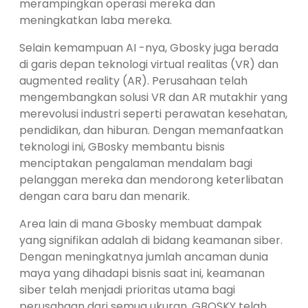
merampingkan operasi mereka dan
meningkatkan laba mereka.
Selain kemampuan AI -nya, Gbosky juga berada
di garis depan teknologi virtual realitas (VR) dan
augmented reality (AR). Perusahaan telah
mengembangkan solusi VR dan AR mutakhir yang
merevolusi industri seperti perawatan kesehatan,
pendidikan, dan hiburan. Dengan memanfaatkan
teknologi ini, GBosky membantu bisnis
menciptakan pengalaman mendalam bagi
pelanggan mereka dan mendorong keterlibatan
dengan cara baru dan menarik.
Area lain di mana Gbosky membuat dampak
yang signifikan adalah di bidang keamanan siber.
Dengan meningkatnya jumlah ancaman dunia
maya yang dihadapi bisnis saat ini, keamanan
siber telah menjadi prioritas utama bagi
perusahaan dari semua ukuran. GBOSKY telah