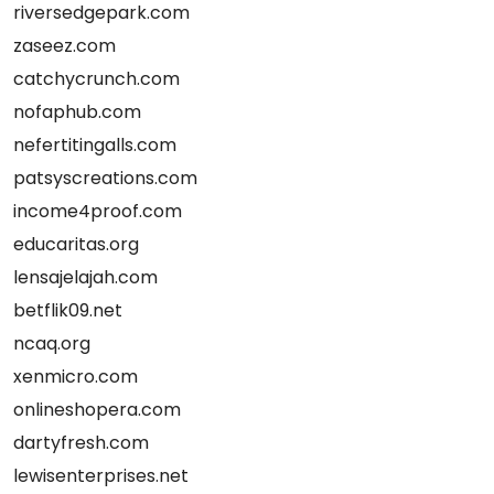
riversedgepark.com
zaseez.com
catchycrunch.com
nofaphub.com
nefertitingalls.com
patsyscreations.com
income4proof.com
educaritas.org
lensajelajah.com
betflik09.net
ncaq.org
xenmicro.com
onlineshopera.com
dartyfresh.com
lewisenterprises.net