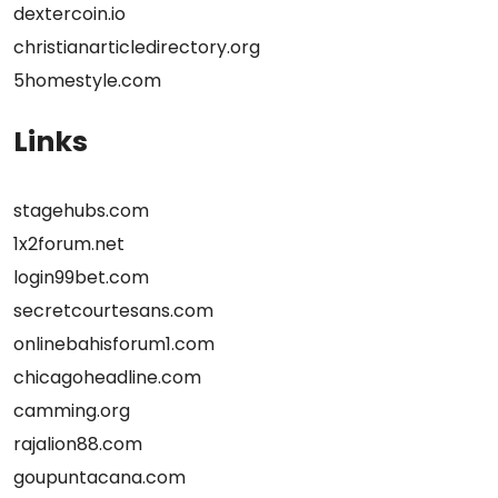
dextercoin.io
christianarticledirectory.org
5homestyle.com
Links
stagehubs.com
1x2forum.net
login99bet.com
secretcourtesans.com
onlinebahisforum1.com
chicagoheadline.com
camming.org
rajalion88.com
goupuntacana.com