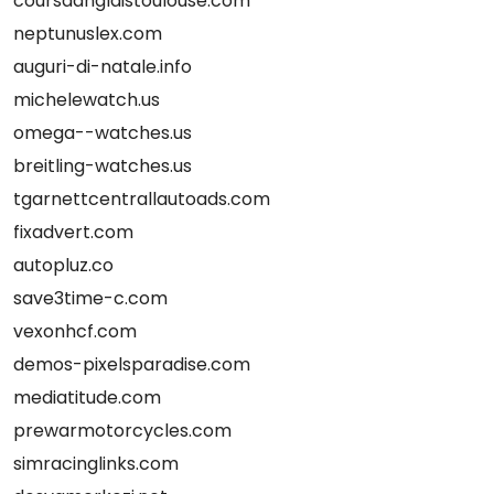
coursdanglaistoulouse.com
neptunuslex.com
auguri-di-natale.info
michelewatch.us
omega--watches.us
breitling-watches.us
tgarnettcentrallautoads.com
fixadvert.com
autopluz.co
save3time-c.com
vexonhcf.com
demos-pixelsparadise.com
mediatitude.com
prewarmotorcycles.com
simracinglinks.com