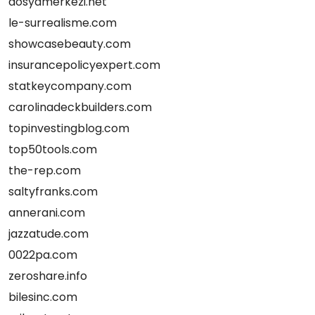
dosyamerkezi.net
le-surrealisme.com
showcasebeauty.com
insurancepolicyexpert.com
statkeycompany.com
carolinadeckbuilders.com
topinvestingblog.com
top50tools.com
the-rep.com
saltyfranks.com
annerani.com
jazzatude.com
0022pa.com
zeroshare.info
bilesinc.com