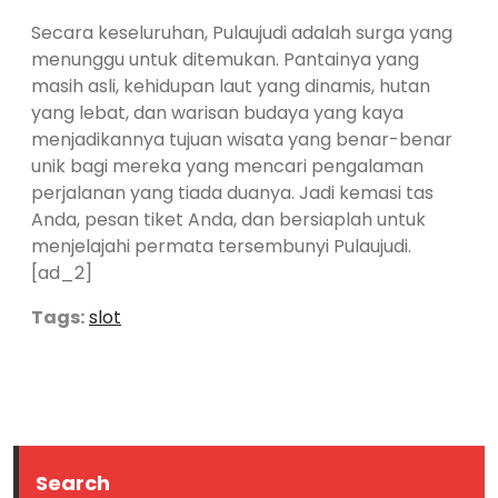
Secara keseluruhan, Pulaujudi adalah surga yang
menunggu untuk ditemukan. Pantainya yang
masih asli, kehidupan laut yang dinamis, hutan
yang lebat, dan warisan budaya yang kaya
menjadikannya tujuan wisata yang benar-benar
unik bagi mereka yang mencari pengalaman
perjalanan yang tiada duanya. Jadi kemasi tas
Anda, pesan tiket Anda, dan bersiaplah untuk
menjelajahi permata tersembunyi Pulaujudi.
[ad_2]
Tags:
slot
Search