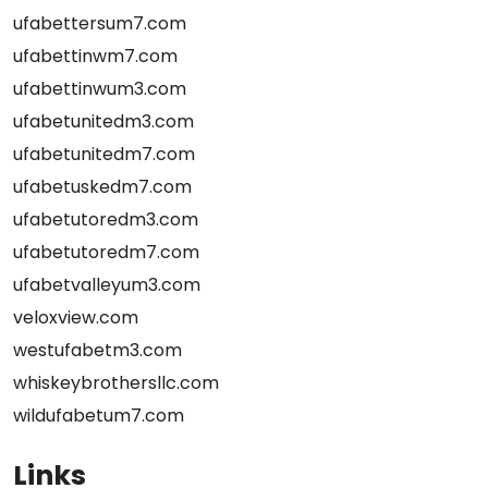
ufabettersum7.com
ufabettinwm7.com
ufabettinwum3.com
ufabetunitedm3.com
ufabetunitedm7.com
ufabetuskedm7.com
ufabetutoredm3.com
ufabetutoredm7.com
ufabetvalleyum3.com
veloxview.com
westufabetm3.com
whiskeybrothersllc.com
wildufabetum7.com
Links