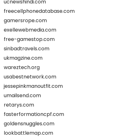
ucnewshindi.com
freecellphonedatabase.com
gamersrope.com
exellewebmedia.com
free-gamestop.com
sinbadtravels.com
ukmagzine.com
wareztech.org
usabestnetwork.com
jessepinkmanoutfit.com
umailsend.com
retarys.com
fasterformationcpf.com
goldensnuggles.com
lookbattlemap.com