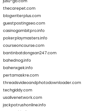
jusu-gb.com
thecarepet.com
blogwriterplus.com
guestpostingseo.com
casinogambitpro.info
pokerplaymasters.info
courseoncourse.com
bantinbatdongsan247.com
bahednog.info
bahenxgek.info
pertamaskre.com
threadsvideoandphotodownloader.com
techgiddy.com
usalivenetwork.com
jackpotrushonline.info