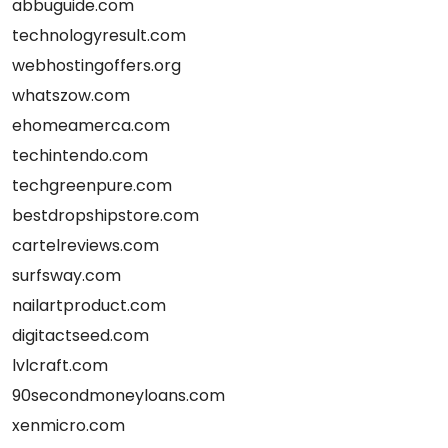
abbuguide.com
technologyresult.com
webhostingoffers.org
whatszow.com
ehomeamerca.com
techintendo.com
techgreenpure.com
bestdropshipstore.com
cartelreviews.com
surfsway.com
nailartproduct.com
digitactseed.com
lvlcraft.com
90secondmoneyloans.com
xenmicro.com