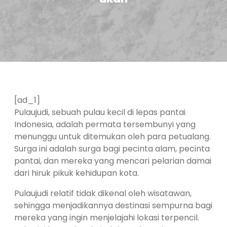
[ad_1]
Pulaujudi, sebuah pulau kecil di lepas pantai
Indonesia, adalah permata tersembunyi yang
menunggu untuk ditemukan oleh para petualang.
Surga ini adalah surga bagi pecinta alam, pecinta
pantai, dan mereka yang mencari pelarian damai
dari hiruk pikuk kehidupan kota.
Pulaujudi relatif tidak dikenal oleh wisatawan,
sehingga menjadikannya destinasi sempurna bagi
mereka yang ingin menjelajahi lokasi terpencil.