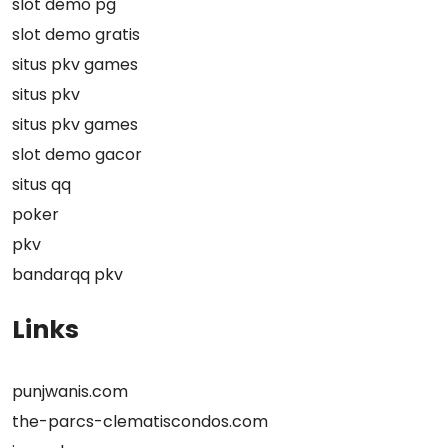
slot demo pg
slot demo gratis
situs pkv games
situs pkv
situs pkv games
slot demo gacor
situs qq
poker
pkv
bandarqq pkv
Links
punjwanis.com
the-parcs-clematiscondos.com