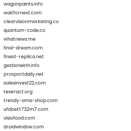
wagonpaints.info
waitfornext.com
clearvisionmarketing.co
quantum-code.co
whatnews.me
final-dream.com
finest-replica.net
gestioneinh.info
prosportdaily.net
salesinvest22.com
teseract.org
trendy-ama-shop.com
ufabett732m7.com
visiofood.com
droidwindow.com