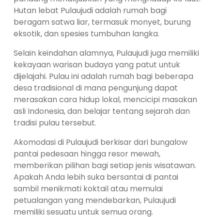
Hutan lebat Pulaujudi adalah rumah bagi
beragam satwa liar, termasuk monyet, burung
eksotik, dan spesies tumbuhan langka.
Selain keindahan alamnya, Pulaujudi juga memiliki
kekayaan warisan budaya yang patut untuk
dijelajahi. Pulau ini adalah rumah bagi beberapa
desa tradisional di mana pengunjung dapat
merasakan cara hidup lokal, mencicipi masakan
asli Indonesia, dan belajar tentang sejarah dan
tradisi pulau tersebut.
Akomodasi di Pulaujudi berkisar dari bungalow
pantai pedesaan hingga resor mewah,
memberikan pilihan bagi setiap jenis wisatawan.
Apakah Anda lebih suka bersantai di pantai
sambil menikmati koktail atau memulai
petualangan yang mendebarkan, Pulaujudi
memiliki sesuatu untuk semua orang.