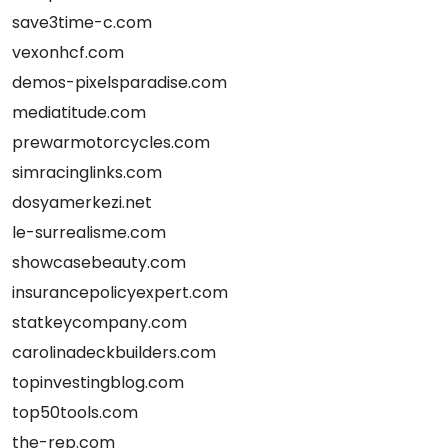
save3time-c.com
vexonhcf.com
demos-pixelsparadise.com
mediatitude.com
prewarmotorcycles.com
simracinglinks.com
dosyamerkezi.net
le-surrealisme.com
showcasebeauty.com
insurancepolicyexpert.com
statkeycompany.com
carolinadeckbuilders.com
topinvestingblog.com
top50tools.com
the-rep.com