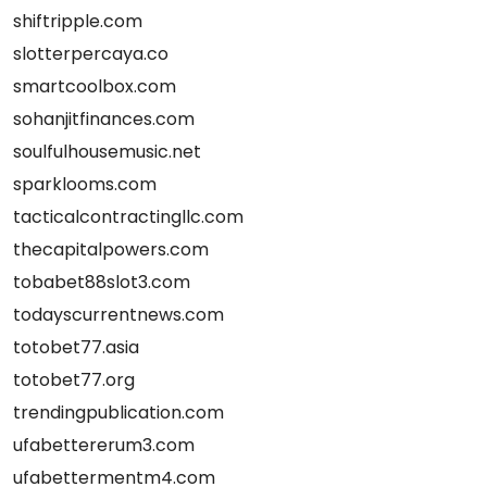
shiftripple.com
slotterpercaya.co
smartcoolbox.com
sohanjitfinances.com
soulfulhousemusic.net
sparklooms.com
tacticalcontractingllc.com
thecapitalpowers.com
tobabet88slot3.com
todayscurrentnews.com
totobet77.asia
totobet77.org
trendingpublication.com
ufabettererum3.com
ufabettermentm4.com