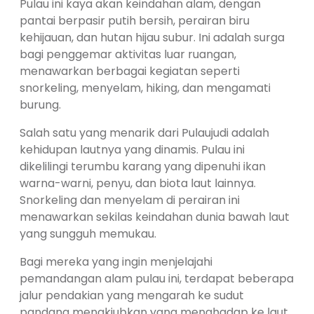
Pulau ini kaya akan keindahan alam, dengan
pantai berpasir putih bersih, perairan biru
kehijauan, dan hutan hijau subur. Ini adalah surga
bagi penggemar aktivitas luar ruangan,
menawarkan berbagai kegiatan seperti
snorkeling, menyelam, hiking, dan mengamati
burung.
Salah satu yang menarik dari Pulaujudi adalah
kehidupan lautnya yang dinamis. Pulau ini
dikelilingi terumbu karang yang dipenuhi ikan
warna-warni, penyu, dan biota laut lainnya.
Snorkeling dan menyelam di perairan ini
menawarkan sekilas keindahan dunia bawah laut
yang sungguh memukau.
Bagi mereka yang ingin menjelajahi
pemandangan alam pulau ini, terdapat beberapa
jalur pendakian yang mengarah ke sudut
pandang menakjubkan yang menghadap ke laut.