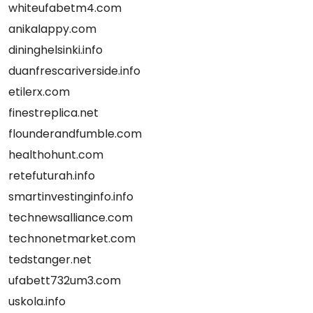
whiteufabetm4.com
anikalappy.com
dininghelsinki.info
duanfrescariverside.info
etilerx.com
finestreplica.net
flounderandfumble.com
healthohunt.com
retefuturah.info
smartinvestinginfo.info
technewsalliance.com
technonetmarket.com
tedstanger.net
ufabett732um3.com
uskola.info