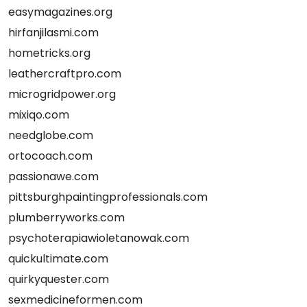
easymagazines.org
hirfanjilasmi.com
hometricks.org
leathercraftpro.com
microgridpower.org
mixiqo.com
needglobe.com
ortocoach.com
passionawe.com
pittsburghpaintingprofessionals.com
plumberryworks.com
psychoterapiawioletanowak.com
quickultimate.com
quirkyquester.com
sexmedicineformen.com