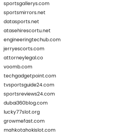
sportsgallerys.com
sportsmirrors.net
datasports.net
atasehirescortu.net
engineeringtechub.com
jerryescorts.com
attorneylegal.co
voomb.com
techgadgetpoint.com
tvsportsguide24.com
sportsreviews24.com
dubai360blog.com
lucky77slot.org
growmefast.com
mahkotahokislot.com