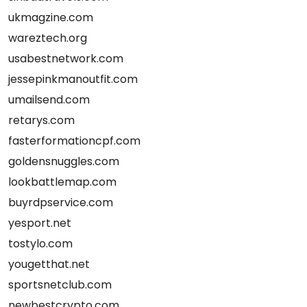
ukmagzine.com
wareztech.org
usabestnetwork.com
jessepinkmanoutfit.com
umailsend.com
retarys.com
fasterformationcpf.com
goldensnuggles.com
lookbattlemap.com
buyrdpservice.com
yesport.net
tostylo.com
yougetthat.net
sportsnetclub.com
newbestcrypto.com