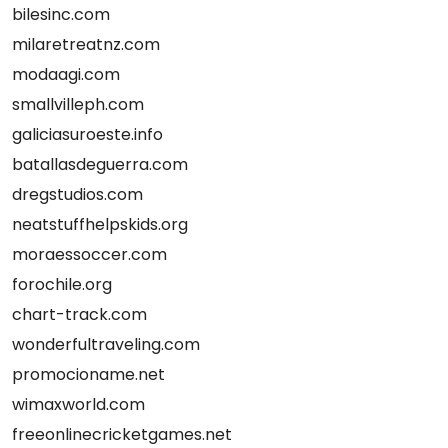
bilesinc.com
milaretreatnz.com
modaagi.com
smallvilleph.com
galiciasuroeste.info
batallasdeguerra.com
dregstudios.com
neatstuffhelpskids.org
moraessoccer.com
forochile.org
chart-track.com
wonderfultraveling.com
promocioname.net
wimaxworld.com
freeonlinecricketgames.net