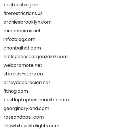
bestcashing.biz
firerestrictions.us
archiesbrooklyn.com
muambeiros.net
infozblog.com
chonbaihat.com
elblogdeoscargonzalez.com
webpromote.net
steroids-store.co
arteydecoracion.net
fithog.com
bestlaptopbestmonitor.com
georginaryland.com
roseandbasil.com
thewhitewhitelights.com