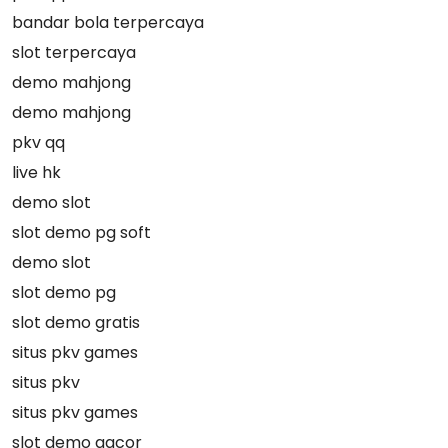
bandar bola terpercaya
slot terpercaya
demo mahjong
demo mahjong
pkv qq
live hk
demo slot
slot demo pg soft
demo slot
slot demo pg
slot demo gratis
situs pkv games
situs pkv
situs pkv games
slot demo gacor