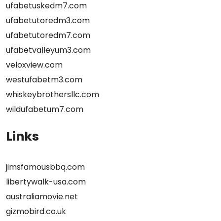
ufabetuskedm7.com
ufabetutoredm3.com
ufabetutoredm7.com
ufabetvalleyum3.com
veloxview.com
westufabetm3.com
whiskeybrothersllc.com
wildufabetum7.com
Links
jimsfamousbbq.com
libertywalk-usa.com
australiamovie.net
gizmobird.co.uk