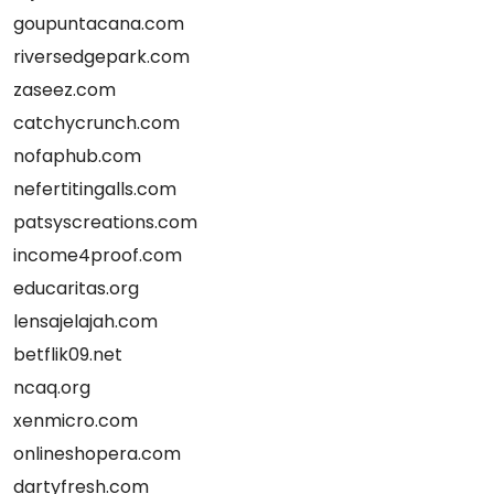
goupuntacana.com
riversedgepark.com
zaseez.com
catchycrunch.com
nofaphub.com
nefertitingalls.com
patsyscreations.com
income4proof.com
educaritas.org
lensajelajah.com
betflik09.net
ncaq.org
xenmicro.com
onlineshopera.com
dartyfresh.com