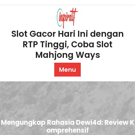
Skip
to
content
Slot Gacor Hari Ini dengan
RTP Tinggi, Coba Slot
Mahjong Ways
Menu
Mengungkap Rahasia Dewi4d: Review K
omprehensif