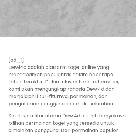
[ad_1]
Dewi4d adalah platform togel online yang
mendapatkan popularitas dalam beberapa
tahun terakhir. Dalam ulasan komprehensif ini,
kami akan mengungkap rahasia Dewi4d dan
menjelajahi fitur-fiturnya, permainan, dan
pengalaman pengguna secara keseluruhan.
Salah satu fitur utama Dewi4d adalah banyaknya
pilihan permainan togel yang tersedia untuk
dimainkan pengguna. Dari permainan populer