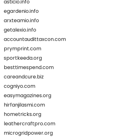
asticio.info
egardenio.info
arxteamio.info
getalexio.info
accountaudittaxcon.com
prymprint.com
sportkeeda.org
besttimespend.com
careandcure.biz
cogniyo.com
easymagazines.org
hirfanjilasmi.com
hometricks.org
leathercraftpro.com
microgridpower.org