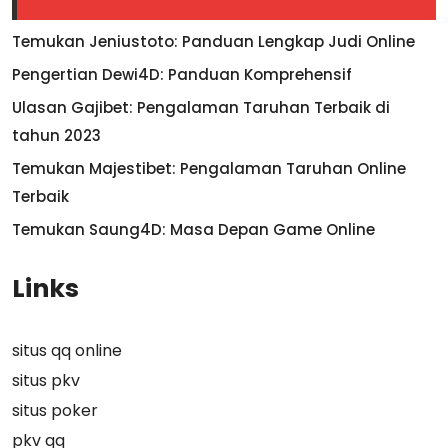
Temukan Jeniustoto: Panduan Lengkap Judi Online
Pengertian Dewi4D: Panduan Komprehensif
Ulasan Gajibet: Pengalaman Taruhan Terbaik di
tahun 2023
Temukan Majestibet: Pengalaman Taruhan Online
Terbaik
Temukan Saung4D: Masa Depan Game Online
Links
situs qq online
situs pkv
situs poker
pkv qq