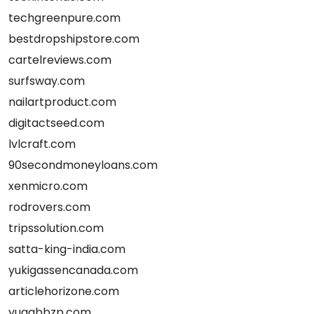
techgreenpure.com
bestdropshipstore.com
cartelreviews.com
surfsway.com
nailartproduct.com
digitactseed.com
lvlcraft.com
90secondmoneyloans.com
xenmicro.com
rodrovers.com
tripssolution.com
satta-king-india.com
yukigassencanada.com
articlehorizone.com
yuqqbbzp.com