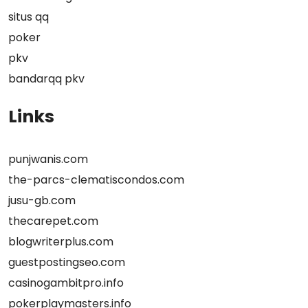
situs qq
poker
pkv
bandarqq pkv
Links
punjwanis.com
the-parcs-clematiscondos.com
jusu-gb.com
thecarepet.com
blogwriterplus.com
guestpostingseo.com
casinogambitpro.info
pokerplaymasters.info