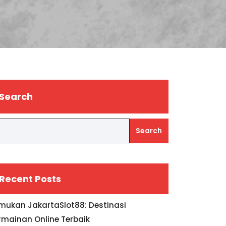
Search
Search
Recent Posts
mukan JakartaSlot88: Destinasi
rmainan Online Terbaik