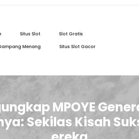
e
Situs Slot
Slot Gratis
 Gampang Menang
Situs Slot Gacor
ungkap MPOYE Genera
nya: Sekilas Kisah Su
ereka