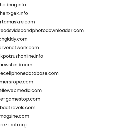
hednog.info
henxgek.info
rtamaskre.com
readsvideoandphotodownloader.com
chgiddy.com
alivenetwork.com
ckpotrushonline.info
newshindi.com
eecellphonedatabase.com
mersrope.com
ellewebmedia.com
ee-gamestop.com
nbadtravels.com
magzine.com
reztech.org