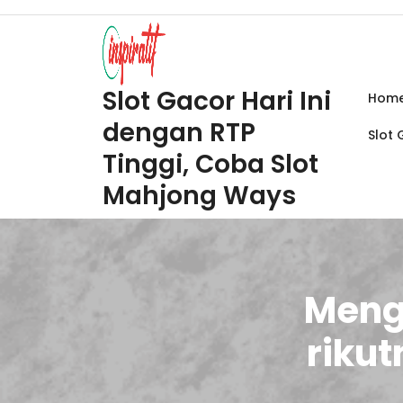
Skip
to
content
Slot Gacor Hari Ini
Hom
dengan RTP
Slot
Tinggi, Coba Slot
Mahjong Ways
Meng
rikut