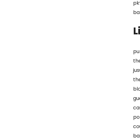
pk
ba
L
pu
th
ju
th
bl
gu
ca
po
co
ba