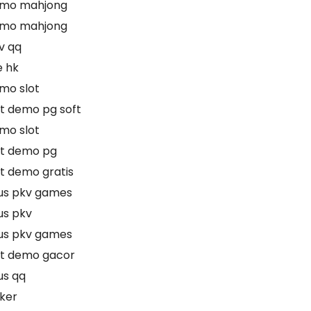
mo mahjong
mo mahjong
v qq
e hk
mo slot
ot demo pg soft
mo slot
ot demo pg
ot demo gratis
tus pkv games
tus pkv
tus pkv games
ot demo gacor
tus qq
ker