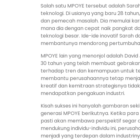
Salah satu MPOYE tersebut adalah Sarah 
teknologi. Di usianya yang baru 28 tahun
dan pemecah masalah. Dia memulai karirn
mana dia dengan cepat naik pangkat da
teknologi besar. Ide-ide inovatif Sarah
membantunya mendorong pertumbuhan 
MPOYE lain yang menonjol adalah David
30 tahun yang telah membuat gebrakan d
terhadap tren dan kemampuan untuk t
membantu perusahaannya tetap menjad
kreatif dan kemitraan strategisnya tida
mendapatkan pengakuan industri.
Kisah sukses ini hanyalah gambaran sek
generasi MPOYE berikutnya. Ketika para 
pasti akan membawa perspektif segar d
mendukung individu-individu ini, peru
menjadi yang terdepan dalam industri