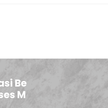
si Be
kses M