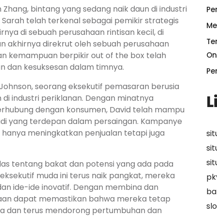
Zhang, bintang yang sedang naik daun di industri
Pe
, Sarah telah terkenal sebagai pemikir strategis
Me
ya di sebuah perusahaan rintisan kecil, di
Te
n akhirnya direkrut oleh sebuah perusahaan
 dan kemampuan berpikir out of the box telah
On
dan kesuksesan dalam timnya.
Pe
 Johnson, seorang eksekutif pemasaran berusia
L
i industri periklanan. Dengan minatnya
erhubung dengan konsumen, David telah mampu
i yang terdepan dalam persaingan. Kampanye
k hanya meningkatkan penjualan tetapi juga
sit
si
si
ilas tentang bakat dan potensi yang ada pada
eksekutif muda ini terus naik pangkat, mereka
pk
an ide-ide inovatif. Dengan membina dan
ba
sahaan dapat memastikan bahwa mereka tetap
sl
nya dan terus mendorong pertumbuhan dan