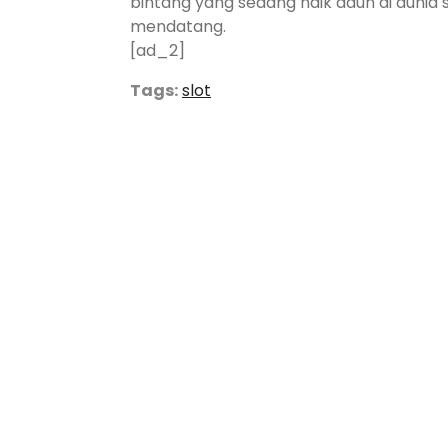
bintang yang sedang naik daun di dunia s
mendatang.
[ad_2]
Tags:
slot