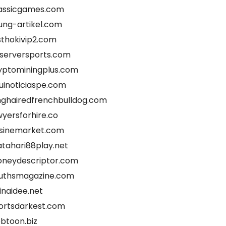
lassicgames.com
ung-artikel.com
sthokivip2.com
serversports.com
yptominingplus.com
uinoticiaspe.com
nghairedfrenchbulldog.com
wyersforhire.co
sinemarket.com
tahari88play.net
neydescriptor.com
uthsmagazine.com
inaidee.net
ortsdarkest.com
btoon.biz