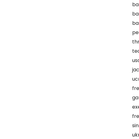
ba
ba
ba
pe
th
te
us
ja
uc
fr
ga
ex
fr
si
uk