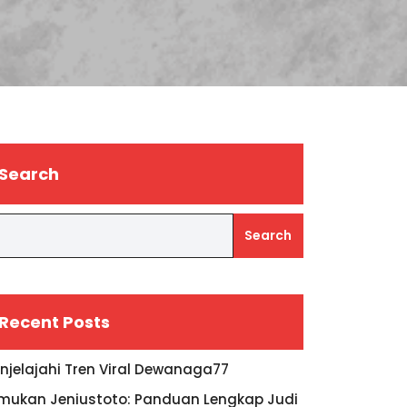
Search
Search
Recent Posts
njelajahi Tren Viral Dewanaga77
mukan Jeniustoto: Panduan Lengkap Judi