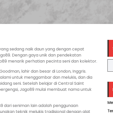
 yang sedang naik daun yang dengan cepat
jago89. Dengan gaya unik dan pendekatan
o89 menarik perhatian pecinta seni dan kolektor.
oodman, lahir dan besar di London, Inggris.
 alami untuk menggambar dan melukis, dan dia
idang seni. Setelah belajar di Central Saint
g bergengsi, Jago89 mulai membuat nama untuk
Me
9 dari seniman lain adalah penggunaan
Te
ngkan teknik melukis tradisional dengan alat