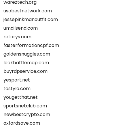
wareztech.org
usabestnetwork.com
jessepinkmanoutfit.com
umailsend.com
retarys.com
fasterformationcpf.com
goldensnuggles.com
lookbattlemap.com
buyrdpservice.com
yesport.net
tostylo.com
yougetthat.net
sportsnetclub.com
newbestcrypto.com
oxfordsave.com