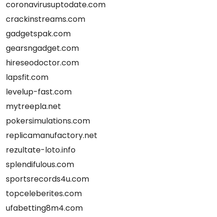
coronavirusuptodate.com
crackinstreams.com
gadgetspak.com
gearsngadget.com
hireseodoctor.com
lapsfit.com
levelup-fast.com
mytreepla.net
pokersimulations.com
replicamanufactory.net
rezultate-loto.info
splendifulous.com
sportsrecords4u.com
topceleberites.com
ufabetting8m4.com