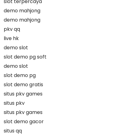
slot terpercaya
demo mahjong
demo mahjong
pkv qq
live hk
demo slot
slot demo pg soft
demo slot
slot demo pg
slot demo gratis
situs pkv games
situs pkv
situs pkv games
slot demo gacor
situs qq