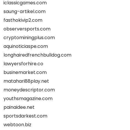
iclassicgames.com
saung-artikel.com
fasthokivip2.com
observersports.com
cryptominingplus.com
aquinoticiaspe.com
longhairedfrenchbulldog.com
lawyersforhire.co
businemarket.com
matahari88play.net
moneydescriptor.com
youthsmagazine.com
painaidee.net
sportsdarkest.com
webtoon.biz