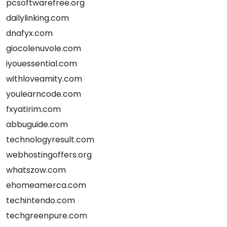
pcsoftwarefree.org
dailylinking.com
dnafyx.com
giocolenuvole.com
iyouessential.com
withloveamity.com
youlearncode.com
fxyatirim.com
abbuguide.com
technologyresult.com
webhostingoffers.org
whatszow.com
ehomeamerca.com
techintendo.com
techgreenpure.com