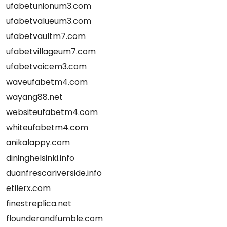
ufabetunionum3.com
ufabetvalueum3.com
ufabetvaultm7.com
ufabetvillageum7.com
ufabetvoicem3.com
waveufabetm4.com
wayang88.net
websiteufabetm4.com
whiteufabetm4.com
anikalappy.com
dininghelsinki.info
duanfrescariverside.info
etilerx.com
finestreplica.net
flounderandfumble.com