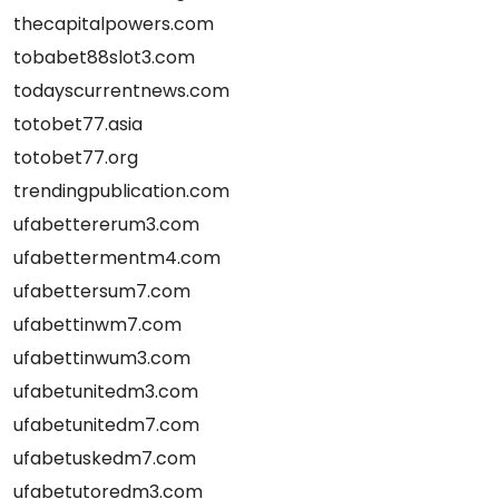
thecapitalpowers.com
tobabet88slot3.com
todayscurrentnews.com
totobet77.asia
totobet77.org
trendingpublication.com
ufabettererum3.com
ufabettermentm4.com
ufabettersum7.com
ufabettinwm7.com
ufabettinwum3.com
ufabetunitedm3.com
ufabetunitedm7.com
ufabetuskedm7.com
ufabetutoredm3.com