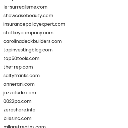
le-surrealisme.com
showcasebeauty.com
insurancepolicyexpert.com
statkeycompany.com
carolinadeckbuilders.com
topinvestingblog.com
top50tools.com
the-rep.com
saltyfranks.com
annerani.com
jazzatude.com
0022pa.com
zeroshare.info
bilesinc.com
milaretreatnz.com