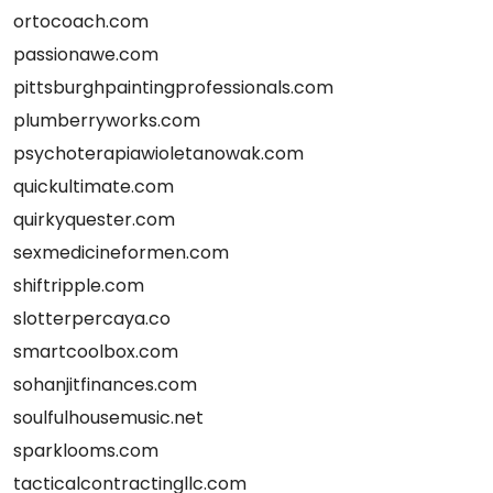
ortocoach.com
passionawe.com
pittsburghpaintingprofessionals.com
plumberryworks.com
psychoterapiawioletanowak.com
quickultimate.com
quirkyquester.com
sexmedicineformen.com
shiftripple.com
slotterpercaya.co
smartcoolbox.com
sohanjitfinances.com
soulfulhousemusic.net
sparklooms.com
tacticalcontractingllc.com