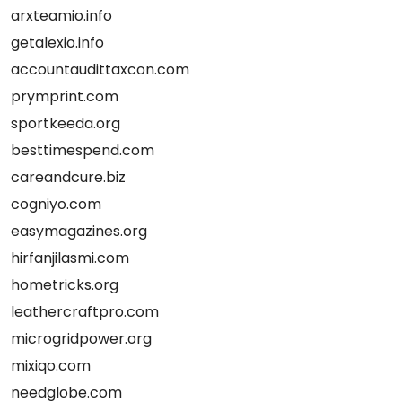
arxteamio.info
getalexio.info
accountaudittaxcon.com
prymprint.com
sportkeeda.org
besttimespend.com
careandcure.biz
cogniyo.com
easymagazines.org
hirfanjilasmi.com
hometricks.org
leathercraftpro.com
microgridpower.org
mixiqo.com
needglobe.com