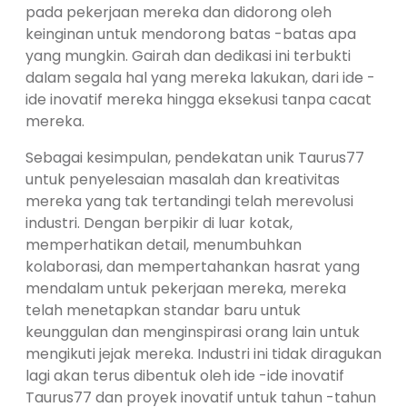
pada pekerjaan mereka dan didorong oleh
keinginan untuk mendorong batas -batas apa
yang mungkin. Gairah dan dedikasi ini terbukti
dalam segala hal yang mereka lakukan, dari ide -
ide inovatif mereka hingga eksekusi tanpa cacat
mereka.
Sebagai kesimpulan, pendekatan unik Taurus77
untuk penyelesaian masalah dan kreativitas
mereka yang tak tertandingi telah merevolusi
industri. Dengan berpikir di luar kotak,
memperhatikan detail, menumbuhkan
kolaborasi, dan mempertahankan hasrat yang
mendalam untuk pekerjaan mereka, mereka
telah menetapkan standar baru untuk
keunggulan dan menginspirasi orang lain untuk
mengikuti jejak mereka. Industri ini tidak diragukan
lagi akan terus dibentuk oleh ide -ide inovatif
Taurus77 dan proyek inovatif untuk tahun -tahun