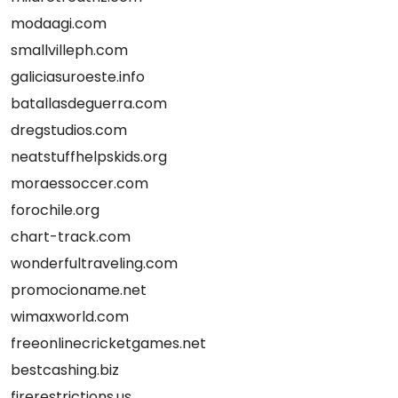
modaagi.com
smallvilleph.com
galiciasuroeste.info
batallasdeguerra.com
dregstudios.com
neatstuffhelpskids.org
moraessoccer.com
forochile.org
chart-track.com
wonderfultraveling.com
promocioname.net
wimaxworld.com
freeonlinecricketgames.net
bestcashing.biz
firerestrictions.us