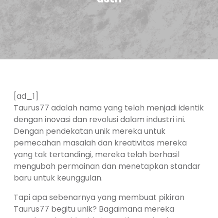
[ad_1]
Taurus77 adalah nama yang telah menjadi identik
dengan inovasi dan revolusi dalam industri ini.
Dengan pendekatan unik mereka untuk
pemecahan masalah dan kreativitas mereka
yang tak tertandingi, mereka telah berhasil
mengubah permainan dan menetapkan standar
baru untuk keunggulan.
Tapi apa sebenarnya yang membuat pikiran
Taurus77 begitu unik? Bagaimana mereka