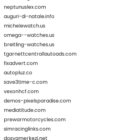
neptunuslex.com
auguri-di-natale.info
michelewatch.us
omega--watches.us
breitling-watches.us
tgarnettcentrallautoads.com
fixadvert.com
autopluz.co
save3time-c.com
vexonhcf.com
demos-pixelsparadise.com
mediatitude.com
prewarmotorcycles.com
simracinglinks.com
dosyamerkezi.net