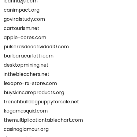
icanhazjs.com
canimpact.org
goviralstudy.com
cartourism.net
apple-cores.com
pulserasdeactividad10.com
barbaracarlotti.com
desktopmining.net
inthebleachers.net
lexapro-rx-store.com
buyskincareproducts.org
frenchbulldogpuppyforsale.net
kogamasquid.com
themultiplicationtablechart.com
casinoglamour.org