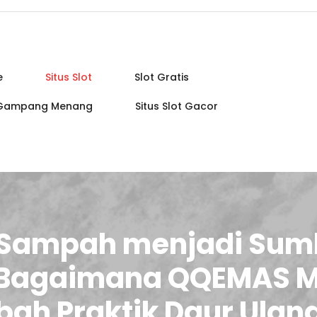
e
Situs Slot
Slot Gratis
 Gampang Menang
Situs Slot Gacor
 Sampah menjadi Sum
 Bagaimana QQEMAS 
bah Praktik Daur Ulan