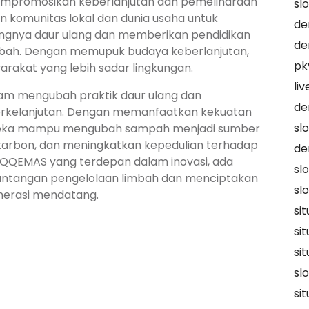
mempromosikan keberlanjutan dan pemeliharaan
sl
 komunitas lokal dan dunia usaha untuk
de
ngnya daur ulang dan memberikan pendidikan
de
imbah. Dengan memupuk budaya keberlanjutan,
pk
kat yang lebih sadar lingkungan.
liv
m mengubah praktik daur ulang dan
de
erkelanjutan. Dengan memanfaatkan kekuatan
sl
mereka mampu mengubah sampah menjadi sumber
karbon, dan meningkatkan kepedulian terhadap
de
 QQEMAS yang terdepan dalam inovasi, ada
sl
antangan pengelolaan limbah dan menciptakan
sl
enerasi mendatang.
si
si
si
sl
si