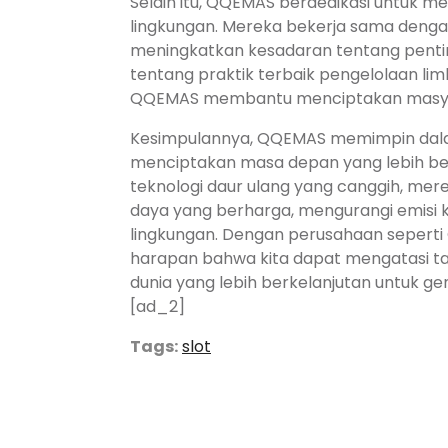
Selain itu, QQEMAS berdedikasi untuk 
lingkungan. Mereka bekerja sama dengan
meningkatkan kesadaran tentang penti
tentang praktik terbaik pengelolaan l
QQEMAS membantu menciptakan masyara
Kesimpulannya, QQEMAS memimpin dala
menciptakan masa depan yang lebih b
teknologi daur ulang yang canggih, 
daya yang berharga, mengurangi emisi 
lingkungan. Dengan perusahaan seperti
harapan bahwa kita dapat mengatasi t
dunia yang lebih berkelanjutan untuk g
[ad_2]
Tags:
slot