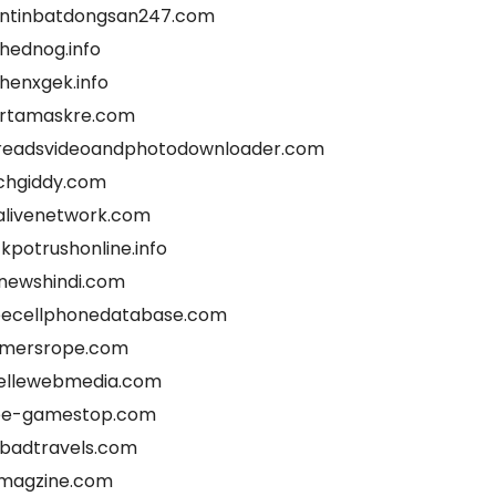
ntinbatdongsan247.com
hednog.info
henxgek.info
rtamaskre.com
readsvideoandphotodownloader.com
chgiddy.com
alivenetwork.com
ckpotrushonline.info
newshindi.com
eecellphonedatabase.com
mersrope.com
ellewebmedia.com
ee-gamestop.com
nbadtravels.com
magzine.com