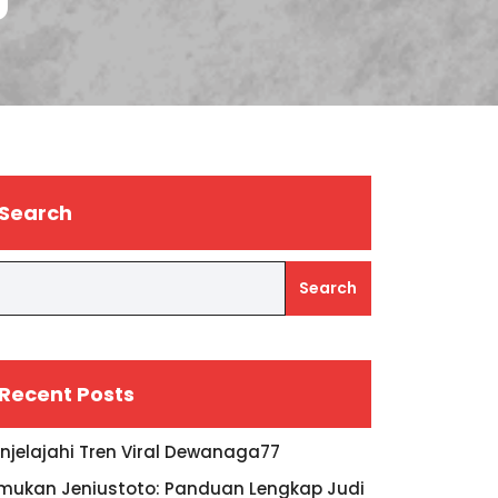
Search
Search
Recent Posts
njelajahi Tren Viral Dewanaga77
mukan Jeniustoto: Panduan Lengkap Judi