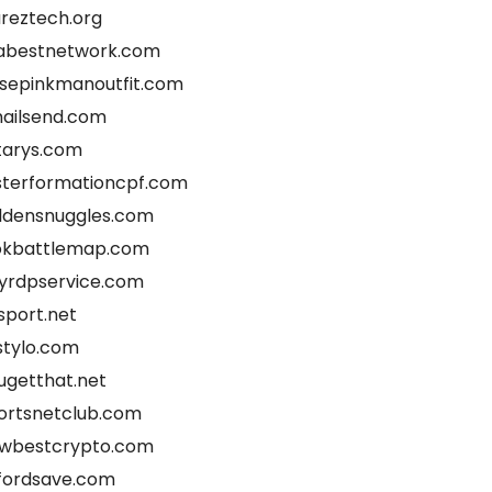
reztech.org
abestnetwork.com
ssepinkmanoutfit.com
ailsend.com
tarys.com
sterformationcpf.com
ldensnuggles.com
okbattlemap.com
yrdpservice.com
sport.net
stylo.com
ugetthat.net
ortsnetclub.com
wbestcrypto.com
fordsave.com