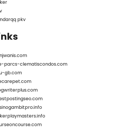
ker
v
ndarqq pkv
inks
njwanis.com
e-parcs-clematiscondos.com
su-gb.com
ecarepet.com
ogwriterplus.com
estpostingseo.com
sinogambitpro.info
kerplaymasters.info
urseoncourse.com