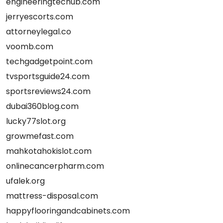
engineeringtechub.com
jerryescorts.com
attorneylegal.co
voomb.com
techgadgetpoint.com
tvsportsguide24.com
sportsreviews24.com
dubai360blog.com
lucky77slot.org
growmefast.com
mahkotahokislot.com
onlinecancerpharm.com
ufalek.org
mattress-disposal.com
happyflooringandcabinets.com