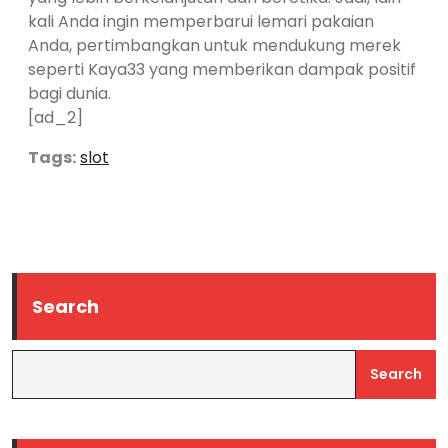
kali Anda ingin memperbarui lemari pakaian
Anda, pertimbangkan untuk mendukung merek
seperti Kaya33 yang memberikan dampak positif
bagi dunia.
[ad_2]
Tags:
slot
Search
Search