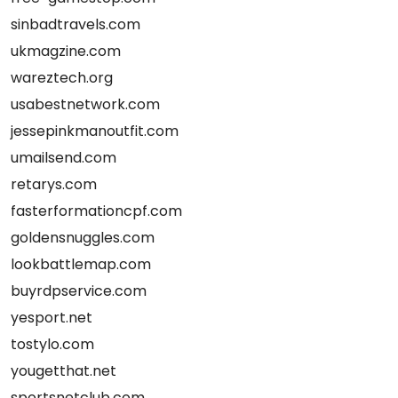
sinbadtravels.com
ukmagzine.com
wareztech.org
usabestnetwork.com
jessepinkmanoutfit.com
umailsend.com
retarys.com
fasterformationcpf.com
goldensnuggles.com
lookbattlemap.com
buyrdpservice.com
yesport.net
tostylo.com
yougetthat.net
sportsnetclub.com