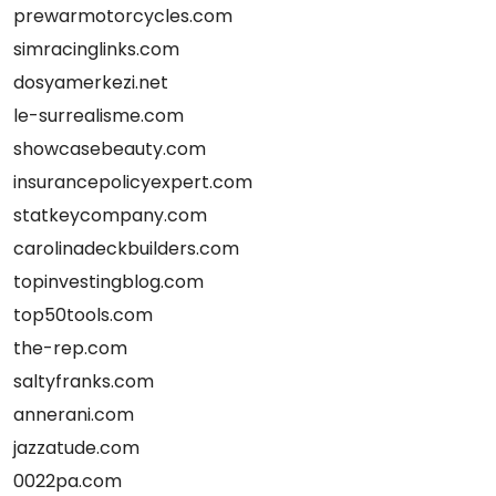
prewarmotorcycles.com
simracinglinks.com
dosyamerkezi.net
le-surrealisme.com
showcasebeauty.com
insurancepolicyexpert.com
statkeycompany.com
carolinadeckbuilders.com
topinvestingblog.com
top50tools.com
the-rep.com
saltyfranks.com
annerani.com
jazzatude.com
0022pa.com