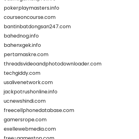
pokerplaymasters.info
courseoncourse.com
bantinbatdongsan247.com
bahednog.info
bahenxgek.info
pertamaskre.com
threadsvideoandphotodownloader.com
techgiddy.com
usalivenetwork.com
jackpotrushonline.info
ucnewshindi.com
freecellphonedatabase.com
gamersrope.com
exellewebmedia.com
free-gamestop.com