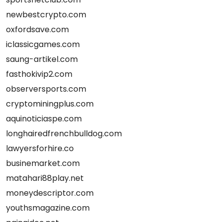
newbestcrypto.com
oxfordsave.com
iclassicgames.com
saung-artikel.com
fasthokivip2.com
observersports.com
cryptominingplus.com
aquinoticiaspe.com
longhairedfrenchbulldog.com
lawyersforhire.co
businemarket.com
matahari88play.net
moneydescriptor.com
youthsmagazine.com