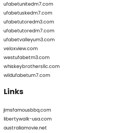
ufabetunitedm7.com
ufabetuskedm7.com
ufabetutoredm3.com
ufabetutoredm7.com
ufabetvalleyum3.com
veloxview.com
westufabetm3.com
whiskeybrothersllc.com
wildufabetum7.com
Links
jimsfamousbbq.com
libertywalk-usa.com
australiamovie.net