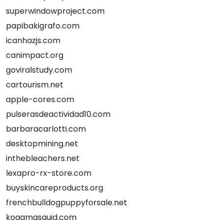
superwindowproject.com
papibakigrafo.com
icanhazjs.com
canimpact.org
goviralstudy.com
cartourism.net
apple-cores.com
pulserasdeactividad10.com
barbaracarlotti.com
desktopmining.net
inthebleachers.net
lexapro-rx-store.com
buyskincareproducts.org
frenchbulldogpuppyforsale.net
kogamasquid.com