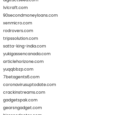
lvlcraft.com
90secondmoneyloans.com
xenmicro.com
rodrovers.com
tripssolution.com
satta-king-india.com
yukigassencanada.com
articlehorizone.com
yuqqbbzp.com
7betagents6.com
coronavirusuptodate.com
crackinstreams.com
gadgetspak.com
gearsngadget.com