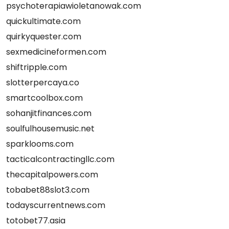
psychoterapiawioletanowak.com
quickultimate.com
quirkyquester.com
sexmedicineformen.com
shiftripple.com
slotterpercaya.co
smartcoolbox.com
sohanjitfinances.com
soulfulhousemusic.net
sparklooms.com
tacticalcontractingllc.com
thecapitalpowers.com
tobabet88slot3.com
todayscurrentnews.com
totobet77.asia