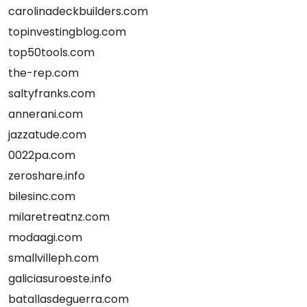
carolinadeckbuilders.com
topinvestingblog.com
top50tools.com
the-rep.com
saltyfranks.com
annerani.com
jazzatude.com
0022pa.com
zeroshare.info
bilesinc.com
milaretreatnz.com
modaagi.com
smallvilleph.com
galiciasuroeste.info
batallasdeguerra.com