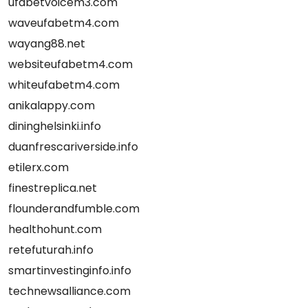
ufabetvoicem3.com
waveufabetm4.com
wayang88.net
websiteufabetm4.com
whiteufabetm4.com
anikalappy.com
dininghelsinki.info
duanfrescariverside.info
etilerx.com
finestreplica.net
flounderandfumble.com
healthohunt.com
retefuturah.info
smartinvestinginfo.info
technewsalliance.com