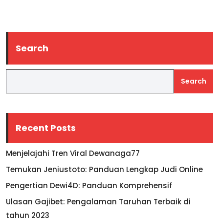
Search
Search
Recent Posts
Menjelajahi Tren Viral Dewanaga77
Temukan Jeniustoto: Panduan Lengkap Judi Online
Pengertian Dewi4D: Panduan Komprehensif
Ulasan Gajibet: Pengalaman Taruhan Terbaik di
tahun 2023