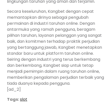
lingkungan taruhan yang aman dan terjamin.
Secara keseluruhan, Kangbet dengan cepat
memantapkan dirinya sebagai pengubah
permainan di industri taruhan online. Dengan
antarmuka yang ramah pengguna, beragam
pilihan taruhan, layanan pelanggan yang sangat
baik, dan komitmen terhadap praktik perjudian
yang bertanggung jawab, Kangbet menetapkan
standar baru untuk platform taruhan online.
Seiring dengan industri yang terus berkembang
dan berkembang, Kangbet siap untuk tetap
menjadi pemimpin dalam ruang taruhan online,
memberikan pengalaman perjudian terbaik yang
tiada duanya kepada pengguna.
[ad_2]
Tags:
slot