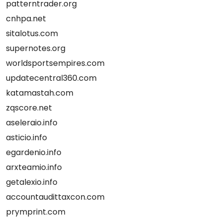
patterntrader.org
cnhpa.net
sitalotus.com
supernotes.org
worldsportsempires.com
updatecentral360.com
katamastah.com
zqscore.net
aseleraio.info
asticio.info
egardenio.info
arxteamio.info
getalexio.info
accountaudittaxcon.com
prymprint.com