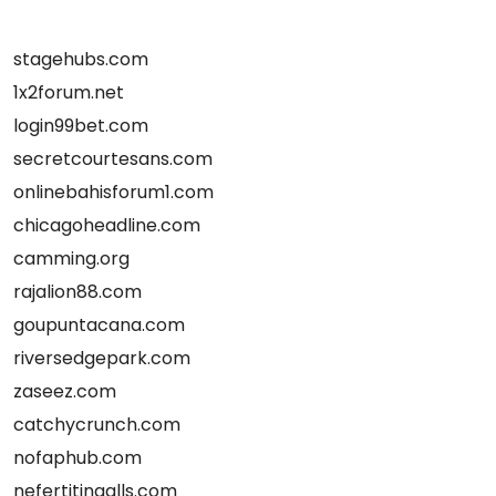
stagehubs.com
1x2forum.net
login99bet.com
secretcourtesans.com
onlinebahisforum1.com
chicagoheadline.com
camming.org
rajalion88.com
goupuntacana.com
riversedgepark.com
zaseez.com
catchycrunch.com
nofaphub.com
nefertitingalls.com