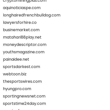
cryptominingplus.com
aquinoticiaspe.com
longhairedfrenchbulldog.com
lawyersforhire.co
businemarket.com
matahari88play.net
moneydescriptor.com
youthsmagazine.com
painaidee.net
sportsdarkest.com
webtoon.biz
thesportswires.com
hyungpro.com
sportingnewsnet.com
sportstime24day.com