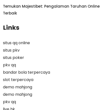
Temukan Majestibet: Pengalaman Taruhan Online
Terbaik
Links
situs qq online
situs pkv
situs poker
pkv qq
bandar bola terpercaya
slot terpercaya
demo mahjong
demo mahjong
pkv qq
live hk